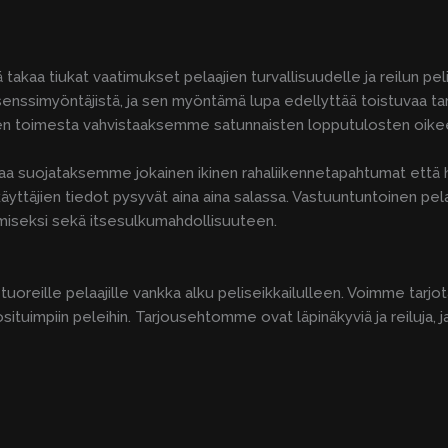
 takaa tiukat vaatimukset pelaajien turvallisuudelle ja reilun pel
senssimyöntäjistä, ja sen myöntämä lupa edellyttää toistuvaa ta
en toimesta vahvistaaksemme satunnaisten lopputulosten oikee
a suojataksemme jokainen ikinen rahaliikennetapahtumat että 
 käyttäjien tiedot pysyvät aina aina salassa. Vastuuntuntoinen pe
amiseksi sekä itsesulkumahdollisuuteen.
reille pelaajille vankka alku peliseikkailulleen. Voimme tarjot
suosituimpiin peleihin. Tarjousehtomme ovat läpinäkyviä ja reiluja