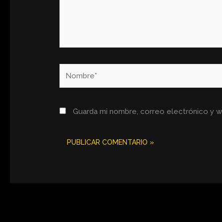
Nombre*
Guarda mi nombre, correo electrónico y 