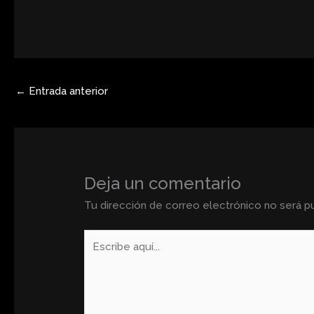
←
Entrada anterior
Deja un comentario
Tu dirección de correo electrónico no será pu
Escribe
aquí...