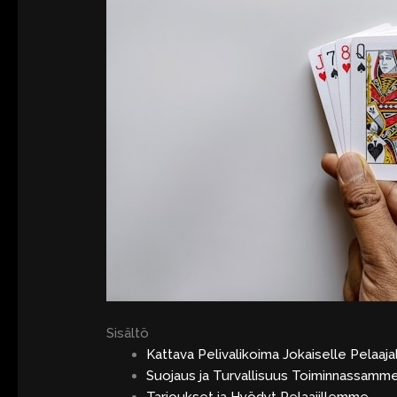
Sisältö
Kattava Pelivalikoima Jokaiselle Pelaaja
Suojaus ja Turvallisuus Toiminnassamm