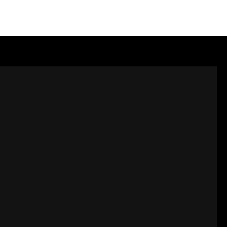
Inicio
Servicios
Contacto