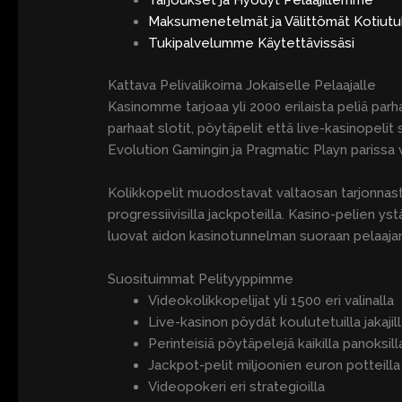
Tarjoukset ja Hyödyt Pelaajillemme
Maksumenetelmät ja Välittömät Kotiut
Tukipalvelumme Käytettävissäsi
Kattava Pelivalikoima Jokaiselle Pelaajalle
Kasinomme tarjoaa yli 2000 erilaista peliä parhai
parhaat slotit, pöytäpelit että live-kasinopel
Evolution Gamingin ja Pragmatic Playn paris
Kolikkopelit muodostavat valtaosan tarjonnas
progressiivisilla jackpoteilla. Kasino-pelien y
luovat aidon kasinotunnelman suoraan pelaajan 
Suosituimmat Pelityyppimme
Videokolikkopelijat yli 1500 eri valinalla
Live-kasinon pöydät koulutetuilla jakajil
Perinteisiä pöytäpelejä kaikilla panoksill
Jackpot-pelit miljoonien euron potteilla
Videopokeri eri strategioilla