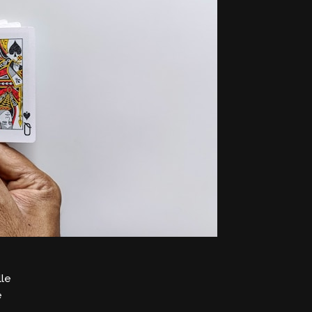
lle
e