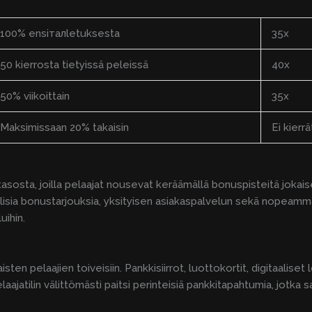
100% ensiталletuksesta
35x
50 kierrosta tietyissä peleissä
40x
50% viikoittain
35x
Maksimissaan 20% takaisin
Ei kierr
ta, joilla pelaajat nousevat keräämällä bonuspisteitä jokaise
llisia bonustarjouksia, yksityisen asiakaspalvelun sekä nopeamma
uihin.
n pelaajien toiveisiin. Pankkisiirrot, luottokortit, digitaaliset
pelaajatilin välittömästi paitsi perinteisiä pankkitapahtumia, jot