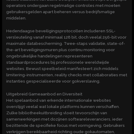
operators ondergaan regelmatige controles met moeten
gebruikersgelden apart beheren versus bedrijfsmatige
middelen.
Hedendaagse beveiligingsprotocollen includeren SSL-
versleuteling vanaf minimaal 128 bit, doch veelal 256-bit voor
maximale databescherming. Twee-staps validatie, state-of-
the-art beveiligingsmuren plus continu monitoring voor
ongebruikelijke handelingen representeren
standaardprocedures bij professionele wereldwijde
websites. Bewust speelbeleid manifesteert zich middels
limitering-instrumenten, reality checks met collaboraties met
instanties gespecialiseerde voor gokverslaving.
Uitgebreid Gameaanbod en Diversiteit
Het spelaanbod van erkende internationale websites
overstijgt veelal wat lokale platforms kunnen verschaffen.
Zulke bibliotheekuitbreiding vloeit tevoorschijn van
samenwerkingen met dozijnen softwareleveranciers, ieder
bezittende de specifieke focus met vormgeving. Gebruikers
verkrijgen bereikbaarheid richting oude gokautomaten,