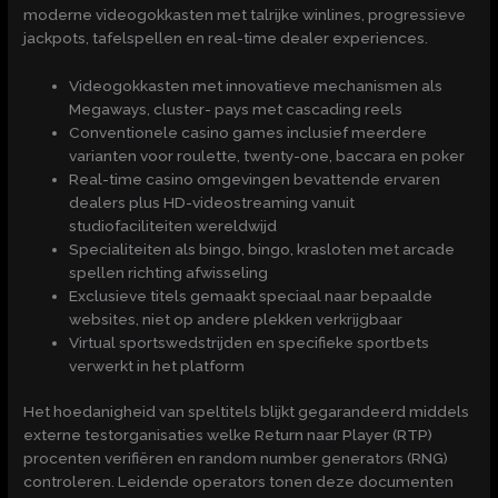
moderne videogokkasten met talrijke winlines, progressieve
jackpots, tafelspellen en real-time dealer experiences.
Videogokkasten met innovatieve mechanismen als
Megaways, cluster- pays met cascading reels
Conventionele casino games inclusief meerdere
varianten voor roulette, twenty-one, baccara en poker
Real-time casino omgevingen bevattende ervaren
dealers plus HD-videostreaming vanuit
studiofaciliteiten wereldwijd
Specialiteiten als bingo, bingo, krasloten met arcade
spellen richting afwisseling
Exclusieve titels gemaakt speciaal naar bepaalde
websites, niet op andere plekken verkrijgbaar
Virtual sportswedstrijden en specifieke sportbets
verwerkt in het platform
Het hoedanigheid van speltitels blijkt gegarandeerd middels
externe testorganisaties welke Return naar Player (RTP)
procenten verifiëren en random number generators (RNG)
controleren. Leidende operators tonen deze documenten