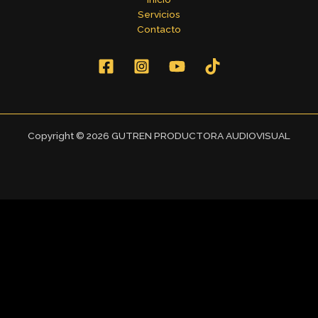
Servicios
Contacto
Copyright © 2026 GUTREN PRODUCTORA AUDIOVISUAL