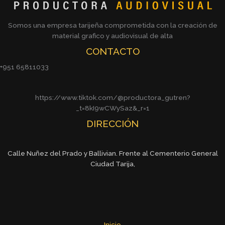
Somos una empresa tarijeña comprometida con la creación de
material grafico y audiovisual de alta
CONTACTO
+951 65811033
https://www.tiktok.com/@productora_gutren?
_t=8kI9wCWySaz&_r=1
DIRECCIÓN
Calle Nuñez del Prado y Ballivian. Frente al Cementerio General
Ciudad Tarija,
Inicio