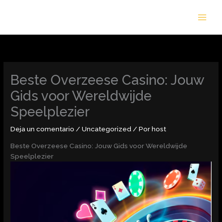
Ir
al
contenido
Beste Overzeese Casino: Jouw
Gids voor Wereldwijde
Speelplezier
Deja un comentario
/
Uncategorized
/ Por
host
Beste Overzeese Casino: Jouw Gids voor Wereldwijde
Speelplezier