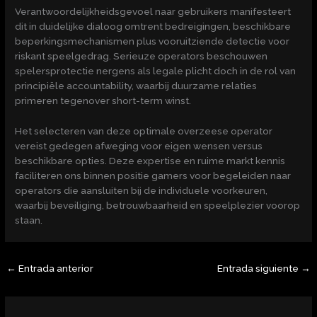
Verantwoordelijkheidsgevoel naar gebruikers manifesteert
dit in duidelijke dialoog omtrent bedreigingen, beschikbare
beperkingsmechanismen plus vooruitziende detectie voor
riskant speelgedrag. Serieuze operators beschouwen
spelersprotectie nergens als legale plicht doch in de rol van
principiële accountability, waarbij duurzame relaties
primeren tegenover short-term winst.
Het selecteren van deze optimale overzeese operator
vereist gedegen afweging voor eigen wensen versus
beschikbare opties. Deze expertise en ruime markt kennis
faciliteren ons binnen positie gamers voor begeleiden naar
operators die aansluiten bij de individuele voorkeuren,
waarbij beveiliging, betrouwbaarheid en speelplezier voorop
staan.
←
Entrada anterior
Entrada siguiente
→