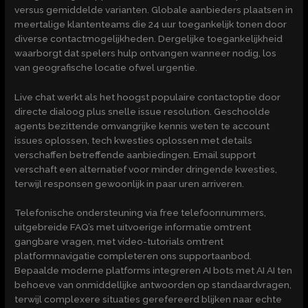
versus gemiddelde varianten. Globale aanbieders plaatsen in
meertalige klantenteams die 24 uur toegankelijk tonen door
diverse contactmogelijkheden. Dergelijke toegankelijkheid
waarborgt dat spelers hulp ontvangen wanneer nodig, los
van geografische locatie ofwel urgentie.
Live chat werkt als het hoogst populaire contactoptie door
directe dialoog plus snelle issue resolution. Geschoolde
agents bezittende omvangrijke kennis weten te account
issues oplossen, tech kwesties oplossen met details
verschaffen betreffende aanbiedingen. Email support
verschaft een alternatief voor minder dringende kwesties,
terwijl responsen gewoonlijk in paar uren arriveren.
Telefonische ondersteuning via free telefoonnummers,
uitgebreide FAQ’s met uitvoerige informatie omtrent
gangbare vragen, met video-tutorials omtrent
platformnavigatie completeren ons supportaanbod.
Bepaalde moderne platforms integreren AI bots met AI AI ten
behoeve van onmiddellijke antwoorden op standaardvragen,
terwijl complexere situaties gerefereerd blijken naar echte