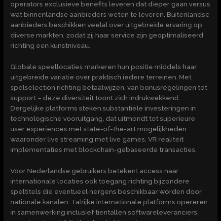
operators exclusieve benefits leveren dat dieper gaan versus
wat binnenlandse aanbieders weten te leveren. Buitenlandse
aanbieders beschikken veelal over uitgebreide ervaring op
diverse markten, zodat zij haar service zijn geoptimaliseerd
richting een kunstniveau.
Globale speellocaties markeren hun positie middels haar
uitgebreide variatie over praktisch iedere terreinen. Met
spelselection richting betaalwijzen, van bonusregelingen tot
support – deze diversiteit toont zich indrukwekkend.
Dergelijke platforms steken substantiële investeringen in
technologische vooruitgang, dat uitmondt tot superieure
user experiences met state-of-the-art mogelijkheden
waaronder live streaming met live games, VR realiteit
implementaties met blockchain-gebaseerde transacties.
Voor Nederlandse gebruikers betekent access naar
internationale locaties ook toegang richting bijzondere
speltitels die eventueel nergens beschikbaar worden door
nationale kanalen. Talrijke internationale platforms opereren
in samenwerking inclusief tientallen softwareleveranciers,