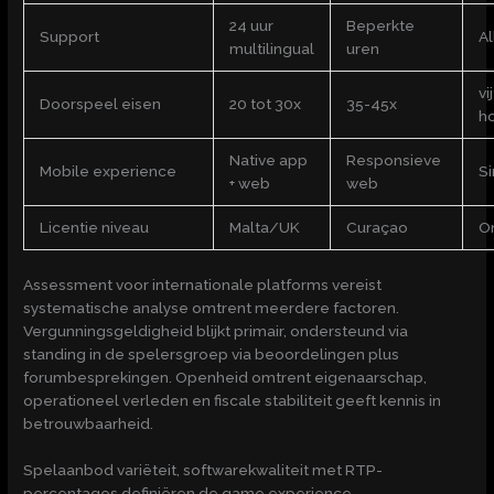
24 uur
Beperkte
Support
Al
multilingual
uren
vi
Doorspeel eisen
20 tot 30x
35-45x
h
Native app
Responsieve
Mobile experience
S
+ web
web
Licentie niveau
Malta/UK
Curaçao
On
Assessment voor internationale platforms vereist
systematische analyse omtrent meerdere factoren.
Vergunningsgeldigheid blijkt primair, ondersteund via
standing in de spelersgroep via beoordelingen plus
forumbesprekingen. Openheid omtrent eigenaarschap,
operationeel verleden en fiscale stabiliteit geeft kennis in
betrouwbaarheid.
Spelaanbod variëteit, softwarekwaliteit met RTP-
percentages definiëren de game experience.