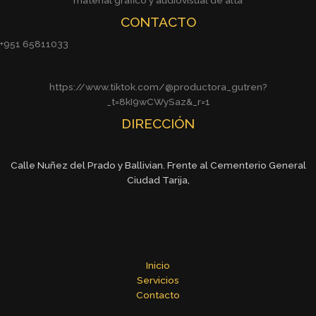
material grafico y audiovisual de alta
CONTACTO
+951 65811033
https://www.tiktok.com/@productora_gutren?
_t=8kI9wCWySaz&_r=1
DIRECCIÓN
Calle Nuñez del Prado y Ballivian. Frente al Cementerio General
Ciudad Tarija,
Inicio
Servicios
Contacto