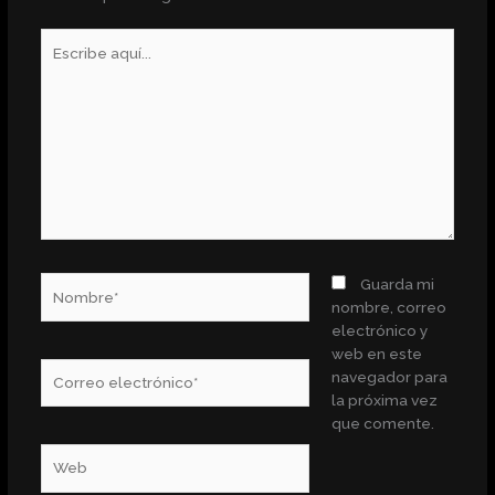
Escribe
aquí...
Nombre*
Guarda mi
nombre, correo
electrónico y
web en este
Correo
navegador para
electrónico*
la próxima vez
que comente.
Web