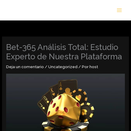
Ir
al
contenido
Bet-365 Análisis Total: Estudio
Experto de Nuestra Plataforma
Deja un comentario
/
Uncategorized
/ Por
host