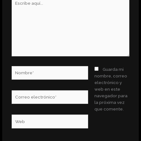
aquí...
Nombre*
Guarda mi
nombre, correo
electrónico y
web en este
Correo
navegador para
electrónico*
la próxima vez
que comente.
Web