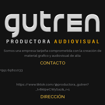
Somos una empresa tarijeña comprometida con la creación de
material grafico y audiovisual de alta
CONTACTO
+951 65811033
https://www.tiktok.com/@productora_gutren?
_t=8kI9wCWySaz&_r=1
DIRECCIÓN