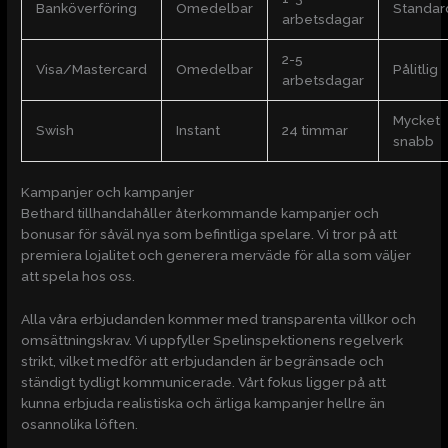
Banköverföring
Omedelbar
Standar
arbetsdagar
2-5
Visa/Mastercard
Omedelbar
Pålitlig
arbetsdagar
Mycket
Swish
Instant
24 timmar
snabb
Kampanjer och kampanjer
Bethard tillhandahåller återkommande kampanjer och
bonusar för såväl nya som befintliga spelare. Vi tror på att
premiera lojalitet och generera merväde för alla som väljer
att spela hos oss.
Alla våra erbjudanden kommer med transparenta villkor och
omsättningskrav. Vi uppfyller Spelinspektionens regelverk
strikt, vilket medför att erbjudanden är begränsade och
ständigt tydligt kommunicerade. Vårt fokus ligger på att
kunna erbjuda realistiska och ärliga kampanjer hellre än
osannolika löften.