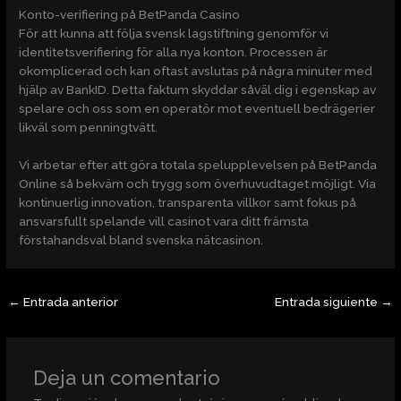
Konto-verifiering på BetPanda Casino
För att kunna att följa svensk lagstiftning genomför vi
identitetsverifiering för alla nya konton. Processen är
okomplicerad och kan oftast avslutas på några minuter med
hjälp av BankID. Detta faktum skyddar såväl dig i egenskap av
spelare och oss som en operatör mot eventuell bedrägerier
likväl som penningtvätt.
Vi arbetar efter att göra totala spelupplevelsen på BetPanda
Online så bekväm och trygg som överhuvudtaget möjligt. Via
kontinuerlig innovation, transparenta villkor samt fokus på
ansvarsfullt spelande vill casinot vara ditt främsta
förstahandsval bland svenska nätcasinon.
←
Entrada anterior
Entrada siguiente
→
Deja un comentario