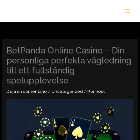
Ir
al
contenido
BetPanda Online Casino – Din
personliga perfekta vägledning
till ett fullständig
spelupplevelse
Deja un comentario
/
Uncategorized
/ Por
host