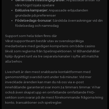
Generösare insättningsgränser:
Anpassade limiter för
våra högst lojala spelare
Exklusiva kampanjer:
Anpassade erbjudanden
grundade på preferenser
Födelsedags-bonusar:
Särskilda överraskningar vid din
födelsedag och namnsdag
Support som hela tiden finns där
Vårat supportteam består utav av svenskspråkiga
medarbetare med gedigen kompetens om både casino
likväl som reglerna från Spelinspektionen. Vi tillhandahåller
hjälp dygnet runt via tre separata kanaler i syfte att matcha
alla behov.
Livechatt är den mest snabbaste kontaktformen med
genomsnittligt svarstid runt under två minuter. Vid mer
invecklade ärenden kan man du nå oss via e-post
innehållande garanterat svar inom 24 timmars timmar. Vi har
också även skapat upp en omfattande omfattande FAQ-
sektion som svarar på de mest förekommande frågorna kring
konto, transaktioner och spelregler.