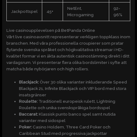
NetEnt,
92-
Jackpottspel
45+
Microgaming
96%
Live casinoupplevelsen på BetPanda Online
Vårt live casinoavsnitt representerar verkligen toppklass inom
branschen. Med våra professionella croupierer som pratar
flytande svenska språket och högkvalitativa streamar i HD-
kvalitet formar vi en äkta autentisk casinostämning direkt i ditt
vardagsrum. Vi presenterar flera olika bordslimiter i syfte att
matcha både nybörjaren och high rollers.
Blackjack:
Över 30 olika varianter inkluderande Speed
Blackjack 21, Infinite Blackjack och VIP bord med stora
insatsgränser
Roulette:
Traditionell europeisk rulett, Lightning
Roulette och unika svenskspråkiga bordsspel
Baccarat:
Klassisk punto banco spel samt nutida
varianter med sidospel
Poker:
Casino Holdem, Three Card Poker och
Caribbean Stud med progressiva jackpottar