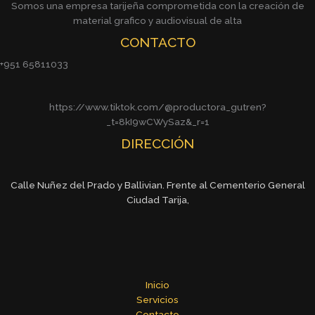
Somos una empresa tarijeña comprometida con la creación de
material grafico y audiovisual de alta
CONTACTO
+951 65811033
https://www.tiktok.com/@productora_gutren?
_t=8kI9wCWySaz&_r=1
DIRECCIÓN
Calle Nuñez del Prado y Ballivian. Frente al Cementerio General
Ciudad Tarija,
Inicio
Servicios
Contacto