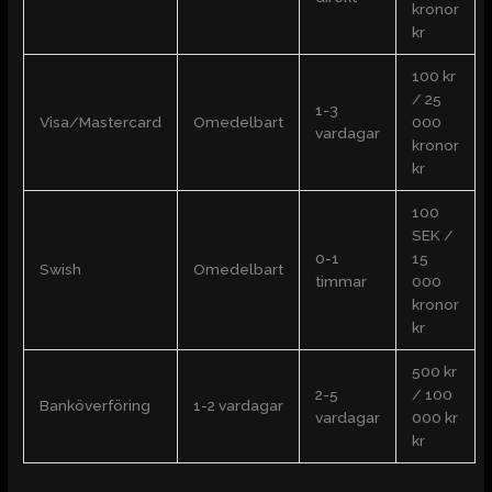
kronor
kr
100 kr
/ 25
1-3
Visa/Mastercard
Omedelbart
000
vardagar
kronor
kr
100
SEK /
0-1
15
Swish
Omedelbart
timmar
000
kronor
kr
500 kr
2-5
/ 100
Banköverföring
1-2 vardagar
vardagar
000 kr
kr