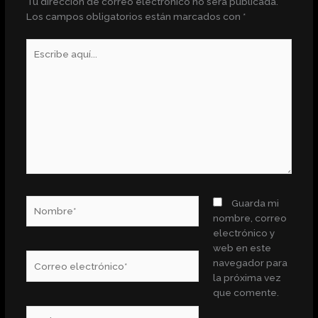
Tu dirección de correo electrónico no será publicada.
Los campos obligatorios están marcados con
*
Escribe
aquí...
Nombre*
Guarda mi
nombre, correo
electrónico y
web en este
Correo
navegador para
electrónico*
la próxima vez
que comente.
Web