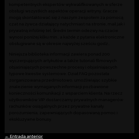
kompetentnych ekspertów wykwalifikowanych w sferze
obsługi wszystkich aspektów operacji witryny. Gracze
mogą skontaktować się z naszym zespołem za pomocą
czat na żywca działający natychmiast na stronie, mail jak i
prywatną infolinię tel. Średni termin odezwy na czacie
wynosi poniżej kilku min., a każde z pytania elektroniczne
obsługiwane są w okresie najwyżej sześciu godz..
Niniejsza biblioteka informacji zawiera ponad 200
wyczerpujących artykułów a także tutoriali filmowych
objaśniających powszechne procesy i objaśniających
typowe kwestie systemowe. Dział FAQ pozostała
zorganizowana przedmiotowo, umożliwiając szybkie
znalezienie wymaganych informacji pozbawione
konieczności komunikacji z wsparciem klienta. Na rzecz
użytkowników VIP dostarczamy prywatnych managerów
rachunków osiągalnych przez prywatne kanały
porozumienia, zapewniających dopasowaną pomoc i
ekskluzywne bonusy.
←
Entrada anterior