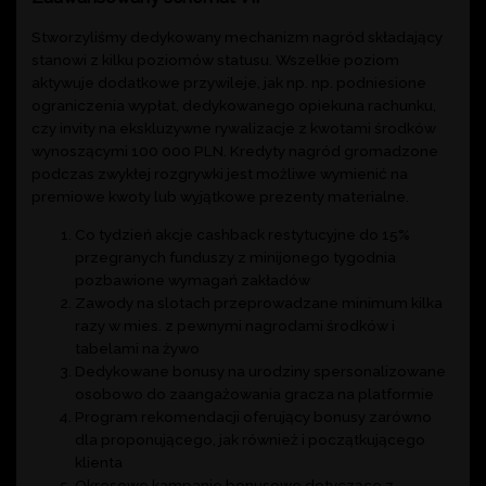
Stworzyliśmy dedykowany mechanizm nagród składający
stanowi z kilku poziomów statusu. Wszelkie poziom
aktywuje dodatkowe przywileje, jak np. np. podniesione
ograniczenia wypłat, dedykowanego opiekuna rachunku,
czy invity na ekskluzywne rywalizacje z kwotami środków
wynoszącymi 100 000 PLN. Kredyty nagród gromadzone
podczas zwykłej rozgrywki jest możliwe wymienić na
premiowe kwoty lub wyjątkowe prezenty materialne.
Co tydzień akcje cashback restytucyjne do 15%
przegranych funduszy z minijonego tygodnia
pozbawione wymagań zakładów
Zawody na slotach przeprowadzane minimum kilka
razy w mies. z pewnymi nagrodami środków i
tabelami na żywo
Dedykowane bonusy na urodziny spersonalizowane
osobowo do zaangażowania gracza na platformie
Program rekomendacji oferujący bonusy zarówno
dla proponującego, jak również i początkującego
klienta
Okresowe kampanie bonusowe dotyczące z