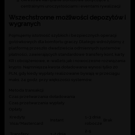
centralnymi uroczystościami i eventami rywalizacji
Wszechstronne możliwości depozytów i
wygranych
Pojmujemy istotność szybkich i bezpiecznych operacji
gotówkowych dla komfortu graczy. Dlatego wdrożyliśmy z
platformą przeszło dwadzieścia odmiennych systemów
płatności, zawierających standardowe transfery kont, karty
KR i obciążeniowe, e-wallets jak i nowoczesne rozwiązania
krypto. Najmniejsza kwota doładowania wynosi tylko 20
PLN, gdy kiedy wypłaty realizowane bywają w przeciągu
maks. 24 godz. przy większości systemów.
Metoda transakcji
Czas przetwarzania doładowania
Czas przetwarzania wypłaty
Opłaty
Kredyty
1-3 dnia
Instant
Brak
Visa/Mastercard
robocze
2-5
Transfery
1-2 dnia