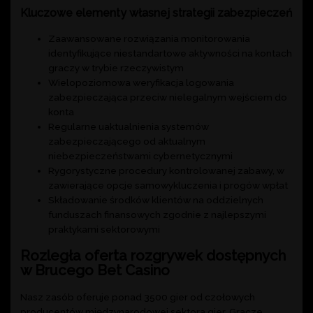
Kluczowe elementy własnej strategii zabezpieczeń
Zaawansowane rozwiązania monitorowania
identyfikujące niestandartowe aktywności na kontach
graczy w trybie rzeczywistym
Wielopoziomowa weryfikacja logowania
zabezpieczająca przeciw nielegalnym wejściem do
konta
Regularne uaktualnienia systemów
zabezpieczającego od aktualnym
niebezpieczeństwami cybernetycznymi
Rygorystyczne procedury kontrolowanej zabawy, w
zawierające opcje samowykluczenia i progów wpłat
Składowanie środków klientów na oddzielnych
funduszach finansowych zgodnie z najlepszymi
praktykami sektorowymi
Rozległa oferta rozgrywek dostępnych
w Brucego Bet Casino
Nasz zasób oferuje ponad 3500 gier od czołowych
producentów międzynarodowej sektora gier. Gracze