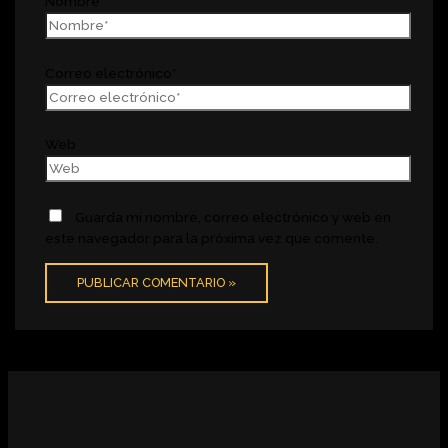
Nombre*
Correo electrónico*
Web
Guarda mi nombre, correo electrónico y web en
este navegador para la próxima vez que comente.