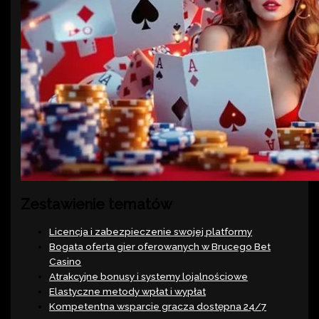
Zestawienie tematów
Licencja i zabezpieczenie swojej platformy
Bogata oferta gier oferowanych w Brucego Bet
Casino
Atrakcyjne bonusy i systemy lojalnościowe
Elastyczne metody wpłat i wypłat
Kompetentna wsparcie gracza dostępna 24/7