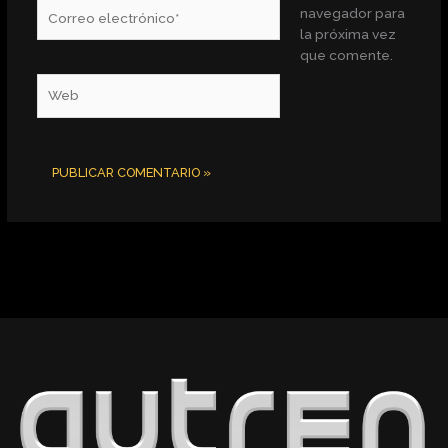
Correo
navegador para
electrónico*
la próxima vez
que comente.
Web