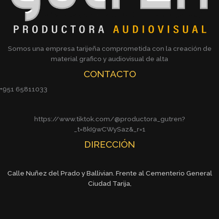
Somos una empresa tarijeña comprometida con la creación de
material grafico y audiovisual de alta
CONTACTO
+951 65811033
https://www.tiktok.com/@productora_gutren?
_t=8kI9wCWySaz&_r=1
DIRECCIÓN
Calle Nuñez del Prado y Ballivian. Frente al Cementerio General
Ciudad Tarija,