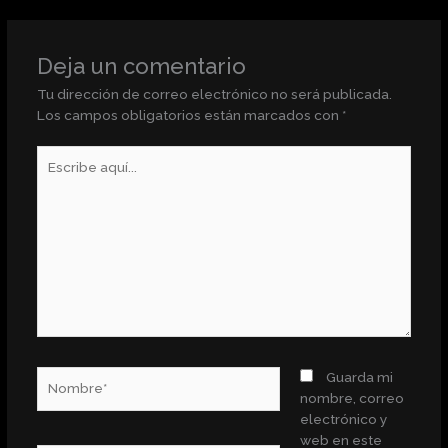
Deja un comentario
Tu dirección de correo electrónico no será publicada.
Los campos obligatorios están marcados con
*
Escribe
aquí...
Nombre*
Guarda mi
nombre, correo
electrónico y
web en este