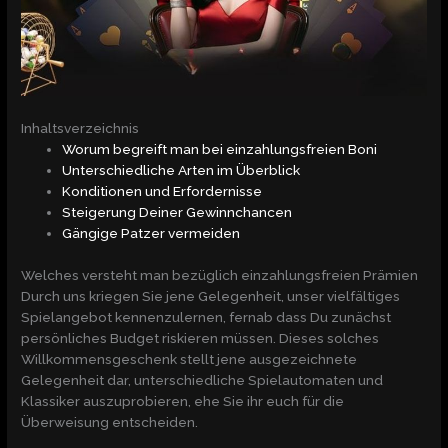
Inhaltsverzeichnis
Worum begreift man bei einzahlungsfreien Boni
Unterschiedliche Arten im Überblick
Konditionen und Erfordernisse
Steigerung Deiner Gewinnchancen
Gängige Patzer vermeiden
Welches versteht man bezüglich einzahlungsfreien Prämien
Durch uns kriegen Sie jene Gelegenheit, unser vielfältiges
Spielangebot kennenzulernen, fernab dass Du zunächst
persönliches Budget riskieren müssen. Dieses solches
Willkommensgeschenk stellt jene ausgezeichnete
Gelegenheit dar, unterschiedliche Spielautomaten und
Klassiker auszuprobieren, ehe Sie ihr euch für die
Überweisung entscheiden.