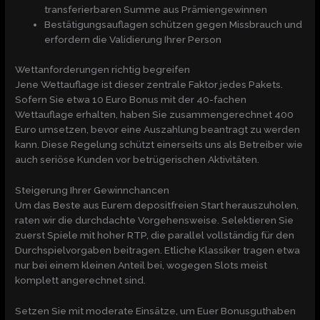
transferierbaren Summe aus Prämiengewinnen
Bestätigungsauflagen schützen gegen Missbrauch und
erfordern die Validierung Ihrer Person
Wettanforderungen richtig begreifen
Jene Wettauflage ist dieser zentrale Faktor jedes Pakets.
Sofern Sie etwa 10 Euro Bonus mit der 40-fachen
Wettauflage erhalten, haben Sie zusammengerechnet 400
Euro umsetzen, bevor eine Auszahlung beantragt zu werden
kann. Diese Regelung schützt einerseits uns als Betreiber wie
auch seriöse Kunden vor betrügerischen Aktivitäten.
Steigerung Ihrer Gewinnchancen
Um das Beste aus Eurem depositfreien Start herauszuholen,
raten wir die durchdachte Vorgehensweise. Selektieren Sie
zuerst Spiele mit hoher RTP, die parallel vollständig für den
Durchspielvorgaben beitragen. Etliche Klassiker tragen etwa
nur bei einem kleinen Anteil bei, wogegen Slots meist
komplett angerechnet sind.
Setzen Sie mit moderate Einsätze, um Euer Bonusguthaben