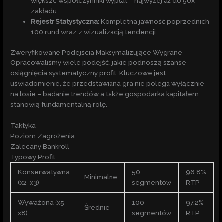
większe współczynniki wypłat – najwyżej aż do 50x
zakładu
Rejestr Statystyczna:
Kompletna jawność poprzednich
100 rund wraz z wizualizacją tendencji
Zweryfikowane Podejścia Maksymalizujące Wygrane
Opracowaliśmy wiele podejść, jakie podnoszą szanse
osiągnięcia systematyczny profit. Kluczowe jest
uświadomienie, że przedstawiana gra nie polega wyłącznie
na losie – badanie trendów a także gospodarka kapitałem
stanowią fundamentalną rolę.
Taktyka
Poziom Zagrożenia
Zalecany Bankroll
Typowy Profit
Konserwatywna
50
96.8%
Minimalne
(x2-x3)
segmentów
RTP
Wyważona (x5-
100
97.2%
Średnie
x8)
segmentów
RTP