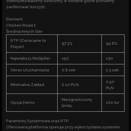
zidentyfikowaliśmy dziedziny, w obrębie gdzie potrafimy
zaoferować korzyść.
Element
Chicken Road 2
Średnia Innych Gier
RTP (Zwracanie to
97.3%
95.8%
Player)
Największy Multiplier
x50
x30
Okres Uruchamiania
0.8 sek
2.3 sek
0.50
Minimalna Zakład
0.10 PLN
PLN
Nieograniczony
Opcja Demo
100 tur
limitu
Parametry Systemowa oraz RTP
Oferowana platforma operuje przy wykorzystaniu systemie