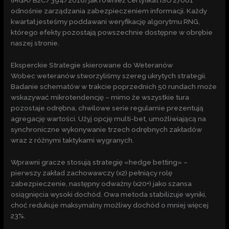
(MGA/B2C/394/2018) jak również certyfikat ISO 27001
odnośnie zarządzania zabezpieczeniem informacji. Każdy
kwartał jesteśmy poddawani weryfikację algorytmu RNG,
którego efekty pozostają powszechnie dostępne w obrębie
naszej stronie.
Eksperckie Strategie skierowane do Weteranów
Wobec weteranów stworzyliśmy szereg ukrytych strategii.
Badanie schematów w trakcie poprzednich 50 rundach może
wskazywać mikrotendencję – mimo że wszystkie tura
pozostaje odrębna, chwilowe serie regularnie prezentują
agregację wartości. Użyj opcję multi-bet, umożliwiającą na
synchroniczne wykonywanie trzech odrębnych zakładów
wraz z różnymi taktykami wygranych.
Wprawni gracze stosują strategię «hedge betting» –
pierwszy zakład zachowawczy (x2) pełniący rolę
zabezpieczenie, następny odważny (x20+) jako szansa
osiągnięcia wysoki dochód. Owa metoda stabilizuje wyniki,
choć redukuje maksymalny możliwy dochód o mniej więcej
23%.