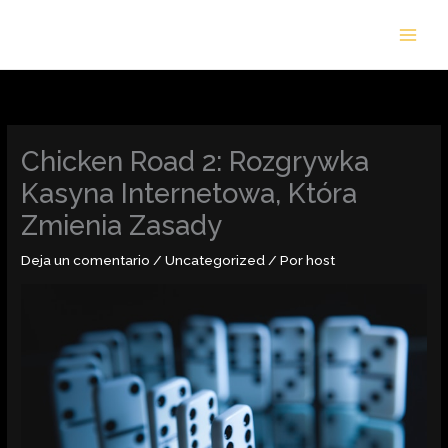
Ir
al
contenido
Chicken Road 2: Rozgrywka
Kasyna Internetowa, Która
Zmienia Zasady
Deja un comentario
/
Uncategorized
/ Por
host