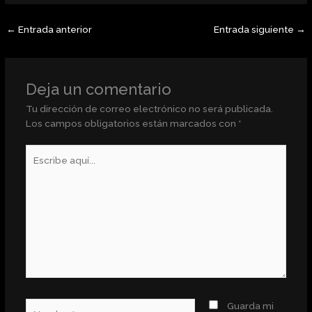
←
Entrada anterior
Entrada siguiente
→
Deja un comentario
Tu dirección de correo electrónico no será publicada.
Los campos obligatorios están marcados con
*
Escribe
aquí...
Nombre*
Guarda mi