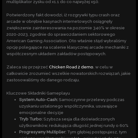
multiplikator zysku od x1.1 do co najwyżej x50.
Potwierdzony fakt dowodzi, iż rozgrywki typu crash oraz
arcade w obrębie kasynach internetowych osiągnęły
zwiększenie zainteresowania na poziomie 340% w okresie
2020-2023, zgodnie do sprawozdaniem sektorowego
American Gaming Association. Oto właśnie stąd wybraliśmy
opcję polegające na scalenie klasycznej arcade mechaniki z
współczesnym układem zakładów postępowych.
Zaleca się przejrzeć
Chicken Road 2 demo
, w celu w
całkowicie zrozumieć wszelkie nowatorskich rozwiązań, jakie
zastosowaliśmy do danego rodzaju.
Kluczowe Składniki Gameplayu
System Auto-Cash:
Samoczynne przelewy podczas
uzyskaniu ustalonego współczynnika, usuwające
emocjonalne decyzje
Tryb Turbo:
Szybsza sesja dla doświadczonych
użytkowników, redukująca długość jednej rundy o 60%
Progresywny Multiplier:
Tym głębiej postępujesz, tym