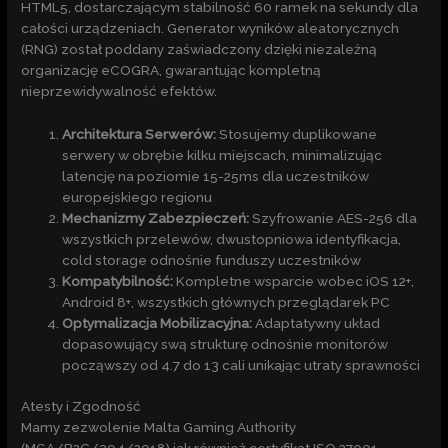
HTML5, dostarczającym stabilność 60 ramek na sekundy dla
całości urządzeniach. Generator wyników aleatorycznych
(RNG) został poddany zaświadczony dzięki niezależną
organizację eCOGRA, gwarantując kompletną
nieprzewidywalność efektów.
Architektura Serwerów:
Stosujemy duplikowane
serwery w obrębie kilku miejscach, minimalizując
latencję na poziomie 15-25ms dla uczestników
europejskiego regionu
Mechanizmy Zabezpieczeń:
Szyfrowanie AES-256 dla
wszystkich przelewów, dwustopniowa identyfikacja,
cold storage odnośnie funduszy uczestników
Kompatybilność:
Kompletne wsparcie wobec iOS 12+,
Android 8+, wszystkich głównych przeglądarek PC
Optymalizacja Mobilizacyjna:
Adaptatywny układ
dopasowujący swą strukturę odnośnie monitorów
począwszy od 4.7 do 13 cali unikając utraty sprawności
Atesty i Zgodność
Mamy zezwolenie Malta Gaming Authority