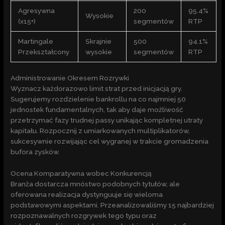
Agresywna
200
95.4%
Wysokie
(x15+)
segmentów
RTP
Martingale
Skrajnie
500
94.1%
Przekształcony
wysokie
segmentów
RTP
Administrowanie Okresem Rozrywki
Wyznacz każdorazowo limit strat przed inicjacją gry.
Sugerujemy rozdzielenie bankrollu na co najmniej 50
jednostek fundamentalnych, tak aby daje możliwość
przetrzymać fazy trudnej passy unikając kompletnej utraty
kapitału. Rozpocznij z umiarkowanych multiplikatorów,
sukcesywnie rozwijając cel wygranej w trakcie gromadzenia
bufora zysków.
Ocena Komparatywna wobec Konkurencją
Branża dostarcza mnóstwo podobnych tytułów, ale
oferowana realizacja dystynguuje się wieloma
podstawowymi aspektami. Przeanalizowaliśmy 15 najbardziej
rozpoznawalnych rozgrywek tego typu oraz