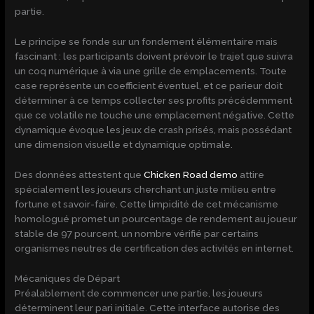
partie.
Le principe se fonde sur un fondement élémentaire mais
fascinant : les participants doivent prévoir le trajet que suivra
un coq numérique à via une grille de emplacements. Toute
case représente un coefficient éventuel, et ce parieur doit
déterminer à ce temps collecter ses profits précédemment
que ce volatile ne touche une emplacement négative. Cette
dynamique évoque les jeux de crash prisés, mais possédant
une dimension visuelle et dynamique optimale.
Des données attestent que
Chicken Road demo
attire
spécialement les joueurs cherchant un juste milieu entre
fortune et savoir-faire. Cette limpidité de cet mécanisme
homologué promet un pourcentage de rendement au joueur
stable de 97 pourcent, un nombre vérifié par certains
organismes neutres de certification des activités en internet.
Mécaniques de Départ
Préalablement de commencer une partie, les joueurs
déterminent leur pari initiale. Cette interface autorise des