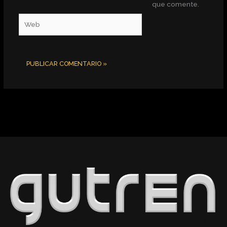
que comente.
Web