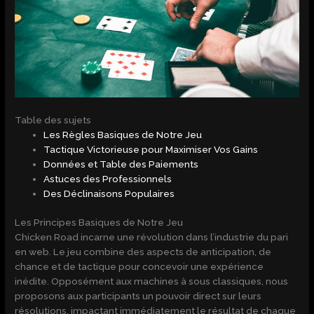
Table des sujets
Les Règles Basiques de Notre Jeu
Tactique Victorieuse pour Maximiser Vos Gains
Données et Table des Paiements
Astuces des Professionnels
Des Déclinaisons Populaires
Les Principes Basiques de Notre Jeu
Chicken Road incarne une révolution dans l’industrie du pari
en web. Le jeu combine des aspects de anticipation, de
chance et de tactique pour concevoir une expérience
inédite. Opposément aux machines à sous classiques, nous
proposons aux participants un pouvoir direct sur leurs
résolutions, impactant immédiatement le résultat de chaque