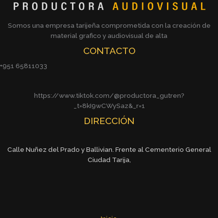
Somos una empresa tarijeña comprometida con la creación de
material grafico y audiovisual de alta
CONTACTO
+951 65811033
https://www.tiktok.com/@productora_gutren?
_t=8kI9wCWySaz&_r=1
DIRECCIÓN
Calle Nuñez del Prado y Ballivian. Frente al Cementerio General
Ciudad Tarija,