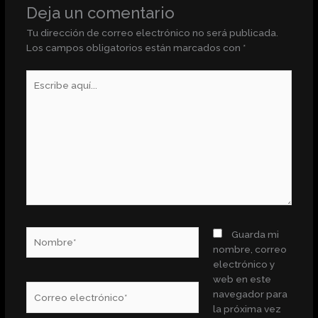
Deja un comentario
Tu dirección de correo electrónico no será publicada.
Los campos obligatorios están marcados con
*
Escribe
aquí...
Nombre*
Guarda mi
nombre, correo
electrónico y
web en este
Correo
navegador para
electrónico*
la próxima vez