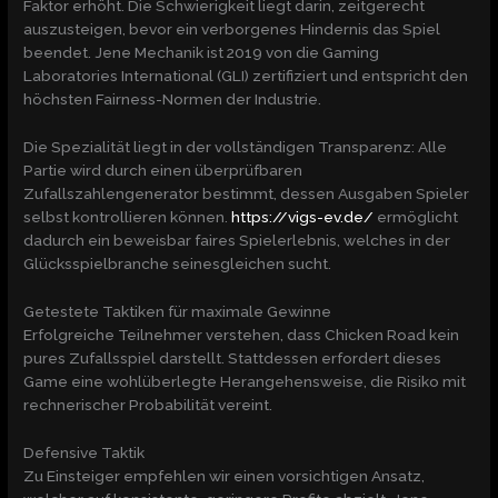
Faktor erhöht. Die Schwierigkeit liegt darin, zeitgerecht
auszusteigen, bevor ein verborgenes Hindernis das Spiel
beendet. Jene Mechanik ist 2019 von die Gaming
Laboratories International (GLI) zertifiziert und entspricht den
höchsten Fairness-Normen der Industrie.
Die Spezialität liegt in der vollständigen Transparenz: Alle
Partie wird durch einen überprüfbaren
Zufallszahlengenerator bestimmt, dessen Ausgaben Spieler
selbst kontrollieren können.
https://vigs-ev.de/
ermöglicht
dadurch ein beweisbar faires Spielerlebnis, welches in der
Glücksspielbranche seinesgleichen sucht.
Getestete Taktiken für maximale Gewinne
Erfolgreiche Teilnehmer verstehen, dass Chicken Road kein
pures Zufallsspiel darstellt. Stattdessen erfordert dieses
Game eine wohlüberlegte Herangehensweise, die Risiko mit
rechnerischer Probabilität vereint.
Defensive Taktik
Zu Einsteiger empfehlen wir einen vorsichtigen Ansatz,