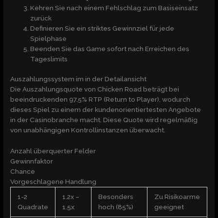
Kehren Sie nach einem Fehlschlag zum Basiseinsatz
zurück
Definieren Sie ein striktes Gewinnziel für jede
Spielphase
Beenden Sie das Game sofort nach Erreichen des
Tageslimits
Auszahlungssystem im in der Detailansicht
Die Auszahlungsquote von Chicken Road beträgt bei
beeindruckenden 97,5% RTP (Return to Player), wodurch
dieses Spiel zu einem der kundenorientiertesten Angebote
in der Casinobranche macht. Diese Quote wird regelmäßig
von unabhängigen Kontrollinstanzen überwacht.
Anzahl überquerter Felder
Gewinnfaktor
Chance
Vorgeschlagene Handlung
1-2
1.2x –
Besonders
Zu Risikoarme
Quadrate
1.5x
hoch (85%)
geeignet