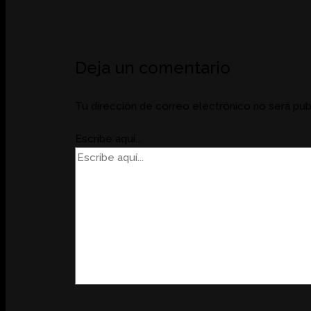
Deja un comentario
Tu dirección de correo electrónico no será pub
Escribe aquí...