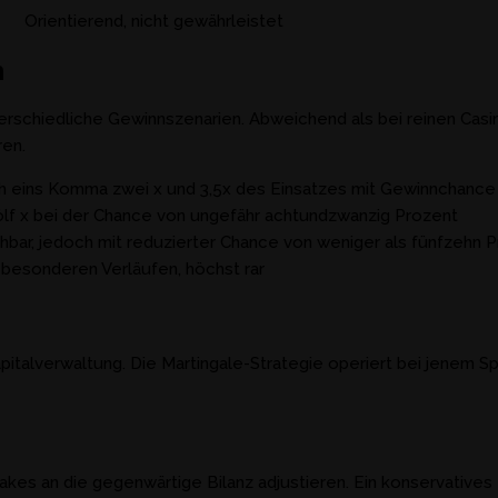
Orientierend, nicht gewährleistet
n
erschiedliche Gewinnszenarien. Abweichend als bei reinen Casin
ren.
h eins Komma zwei x und 3,5x des Einsatzes mit Gewinnchance
wölf x bei der Chance von ungefähr achtundzwanzig Prozent
hbar, jedoch mit reduzierter Chance von weniger als fünfzehn 
 besonderen Verläufen, höchst rar
pitalverwaltung. Die Martingale-Strategie operiert bei jenem Spi
es an die gegenwärtige Bilanz adjustieren. Ein konservatives M