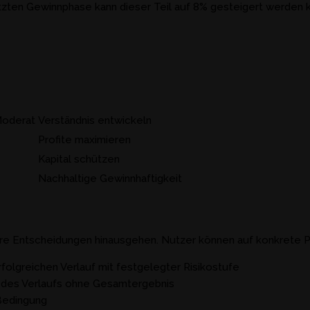
etzten Gewinnphase kann dieser Teil auf 8% gesteigert werden 
Moderat
Verständnis entwickeln
Profite maximieren
Kapital schützen
Nachhaltige Gewinnhaftigkeit
näre Entscheidungen hinausgehen. Nutzer können auf konkrete 
lgreichen Verlauf mit festgelegter Risikostufe
 des Verlaufs ohne Gesamtergebnis
Bedingung