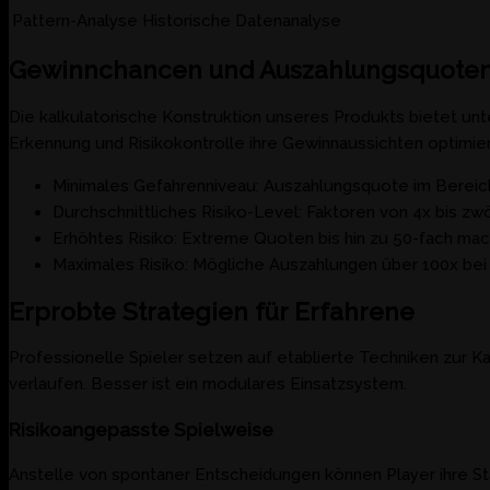
Pattern-Analyse
Historische Datenanalyse
Gewinnchancen und Auszahlungsquote
Die kalkulatorische Konstruktion unseres Produkts bietet unt
Erkennung und Risikokontrolle ihre Gewinnaussichten optimie
Minimales Gefahrenniveau: Auszahlungsquote im Bereic
Durchschnittliches Risiko-Level: Faktoren von 4x bis z
Erhöhtes Risiko: Extreme Quoten bis hin zu 50-fach mac
Maximales Risiko: Mögliche Auszahlungen über 100x bei
Erprobte Strategien für Erfahrene
Professionelle Spieler setzen auf etablierte Techniken zur Ka
verlaufen. Besser ist ein modulares Einsatzsystem.
Risikoangepasste Spielweise
Anstelle von spontaner Entscheidungen können Player ihre Stak