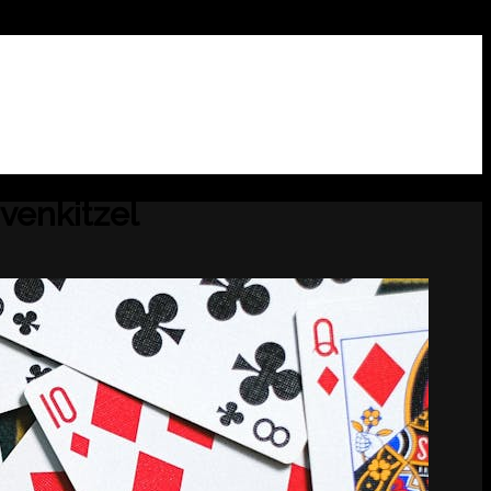
venkitzel