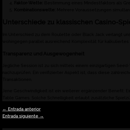
Faktor-Wette:
Bestimmung eines Mindestfaktors als Gr
Kombinationswette:
Mehrere Voraussetzungen simultan 
Unterschiede zu klassischen Casino-Spi
Im Unterschied zu dem Roulette oder Black Jack verlangt uns
wohingegen parallel ausreichend Komplexität für kalkuliertes
Transparenz und Ausgewogenheit
Jegliche Session ist zu sich mittels einem einzigartigen Seed
nachzuprüfen. Ein verifizierter Aspekt ist, dass diese zahlre
Transaktionen.
Jene Geschwindigkeit ist ein weiterer ergänzender Benefit: Ei
Table Games. Solche Schnelligkeit erlaubt zusätzliche Spiel
←
Entrada anterior
Entrada siguiente
→