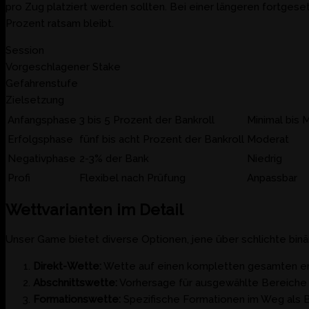
pro Zug platziert werden sollten. Bei einer längeren fortges
Prozent ratsam bleibt.
Session
Vorgeschlagener Stake
Gefahrenstufe
Zielsetzung
Anfangsphase
3 bis 5 Prozent der Bankroll
Minimal bis 
Erfolgsphase
fünf bis acht Prozent der Bankroll
Moderat
Negativphase
2-3% der Bank
Niedrig
Profi
Flexibel nach Prüfung
Anpassbar
Wettvarianten im Detail
Unser Game bietet diverse Optionen, jene über schlichte bi
Direkt-Wette:
Wette auf einen kompletten gesamten erfo
Abschnittswette:
Vorhersage für ausgewählte Bereiche
Formationswette:
Spezifische Formationen im Weg als 