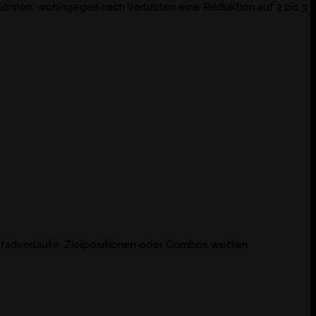
können, wohingegen nach Verlusten eine Reduktion auf 2 bis 3
Pfadverläufe, Zielpositionen oder Combos wetten.