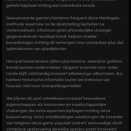
gehele kapitaal richting een individuele sessie.
Geavanceerde gamers hanteren frequent deze Martingale-
methode waarmee ze de doelstelling bijstellen na
verliesreeksen. Ofschoon géén afzonderlijke strategie
gegarandeerde resultaat biedt, helpen strakke
benaderingen richting dit verlengen voor sessieduur plus dat
optimaliseren van speelplezier.
Het spel bevat tevens cijfers plus historie, waardoor gokkers
trends kunnen onderzoeken. Opgelet evenwel voor: ieder
ronde blijft zelfstandig inclusief willekeurige uitkomsten, dus
hanteer historische informatie louter ten behoeve van
houvast, niet voor voorspellingsmiddel.
We blijven dit spel ontwikkelen inclusief innovatieve
eigenschappen als tournooien en maatschappelijke
challenges die extra aspecten bijdragen richting deze
basiservaring. Onze ontwikkelingen waarborgen de essentie
van hetgeen deze game populair creëert: eenvoudige doch
complexe spelervaring dewelke spelers actief involveert