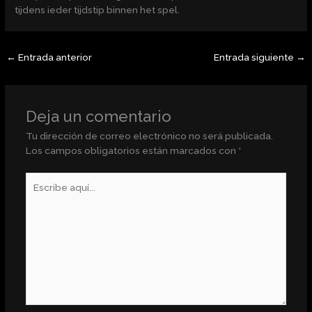
tijdens ieder tijdstip binnen het spel.
←
Entrada anterior
Entrada siguiente
→
Deja un comentario
Tu dirección de correo electrónico no será publicada.
Los campos obligatorios están marcados con
*
Escribe
aquí...