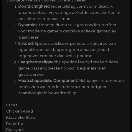
Doorzichtigheid:
Ieder uitslag vormt onmiddellijk
waarneembaar vrij van ingewikkelde voorschriften of
onzichtbare mechanismen
Dynamiek:
Ronden duren 10-45 seconden, perfect
voor moderne gamers dewelke actieve gameplay
waarderen
Invloed:
Spelers beslissen persoonlijk dit precieze
ogenblik voor uitstappen, geen afhankelijkheid
tegenover croupier dan wel algoritme
Laagdrempeligheid:
Beperkte leertijd creëert deze
game passend bestemd voor beginners met
gevorderden
Maatschappelijke Component:
Multiplayer-elementen
tonen zien wat medespelers winnen, hetgeen
saamhorigheid bewerkstelligt
Facet
Chicken Road
Klassieke Slots
Roulette
Blackjack