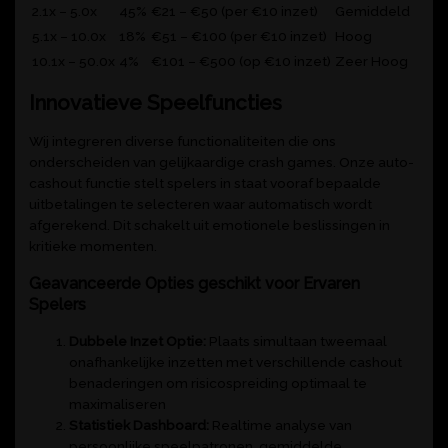
2.1x – 5.0x
45%
€21 – €50 (per €10 inzet)
Gemiddeld
5.1x – 10.0x
18%
€51 – €100 (per €10 inzet)
Hoog
10.1x – 50.0x
4%
€101 – €500 (op €10 inzet)
Zeer Hoog
Innovatieve Speelfuncties
Wij integreren diverse functionaliteiten die ons
onderscheiden van gelijkaardige crash games. Onze auto-
cashout functie stelt spelers in staat vooraf bepaalde
uitbetalingen te selecteren waar automatisch wordt
afgerekend. Dit schakelt uit emotionele beslissingen in
kritieke momenten.
Geavanceerde Opties geschikt voor Ervaren
Spelers
Dubbele Inzet Optie:
Plaats simultaan tweemaal
onafhankelijke inzetten met verschillende cashout
benaderingen om risicospreiding optimaal te
maximaliseren
Statistiek Dashboard:
Realtime analyse van
persoonlijke speelpatronen, gemiddelde