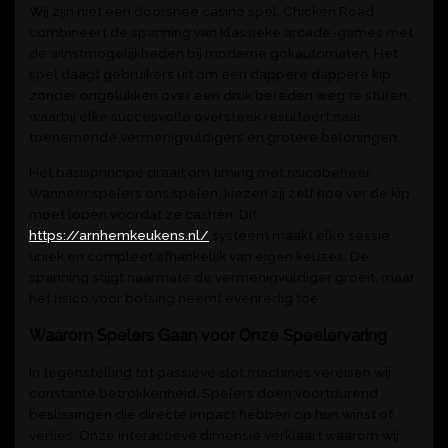
Wij zijn niet een doorsnee casino spel. Chicken Road
combineert de spanning van klassieke arcade-games met
de winstmogelijkheden bij moderne gokautomaten. Het
spel daagt gebruikers uit om een dappere dappere kip
zonder ongelukken over een druk bereden weg te sturen,
waarbij elke succesvolle oversteek resulteert naar
toenemende vermenigvuldigers en grotere beloningen.
Het basisprincipe draait om timing met risicobeheer.
Wanneer spelers ons spelen, kiezen zij zelf hoe ver de kip
moet lopen voordat ze cashen. Dit
https://arnhemkeukens.nl/
systeem maakt elke sessie
uniek en compleet afhankelijk van eigen keuzes. De
spanning stijgt naarmate de vermenigvuldiger groeit, maar
het risico voor botsing neemt evenredig toe.
Waarom Spelers Gaan voor Onze Speelervaring
In tegenstelling tot passieve slot machines vereisen wij
constante betrokkenheid. Spelers doen voortdurend
beslissingen die directe impact hebben op hun winst of
verlies. Onze interactieve dimensie verklaart waarom wij