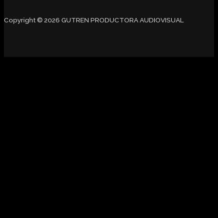
Copyright © 2026 GUTREN PRODUCTORA AUDIOVISUAL