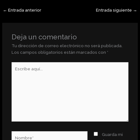
←
Entrada anterior
Entrada siguiente
→
Deja un comentario
Tu dirección de correo electrónico no será publicada.
Los campos obligatorios están marcados con
*
Escribe
aquí...
Nombre*
Guarda mi