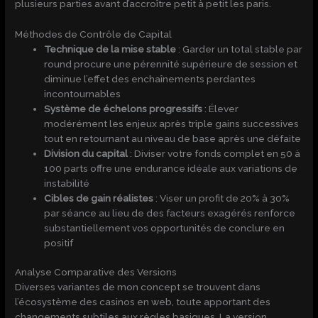
plusieurs parties avant d’accroître petit à petit les paris.
Méthodes de Contrôle de Capital
Technique de la mise stable
: Garder un total stable par
round procure une pérennité supérieure de session et
diminue l’effet des enchaînements perdantes
incontournables
Système de échelons progressifs
: Élever
modérément les enjeux après triple gains successives
tout en retournant au niveau de base après une défaite
Division du capital
: Diviser votre fonds complet en 50 à
100 parts offre une endurance idéale aux variations de
instabilité
Cibles de gain réalistes
: Viser un profit de 20% à 30%
par séance au lieu de des facteurs exagérés renforce
substantiellement vos opportunités de conclure en
positif
Analyse Comparative des Versions
Diverses variantes de mon concept se trouvent dans
l’écosystème des casinos en web, toute apportant des
changements subtiles aux règles basiques. La version