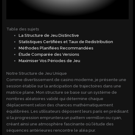
Table des sujets
La Structure de Jeu Distinctive
Statistiques Certifiées et Taux de Redistribution
Méthodes Planifiées Recommandées
Étude Comparée des Versions
Maximiser Vos Périodes de Jeu
Notre Structure de Jeu Unique
Comme divertissement de casino moderne, je présente une
session établie sur la anticipation de trajectoires dans une
matrice plane. Mon structure se base sur un système de
nombres aléatoires validé qui détermine chaque
déplacement selon des chances mathématiquement
équilibrées. Les utilisateurs déposent leurs paris en prédisant
si la progression empruntera un pattern vermillon ou cyan,
créant ainsi une atmosphère fascinante où l’étude des
séquences antérieures rencontre le aléa pur.