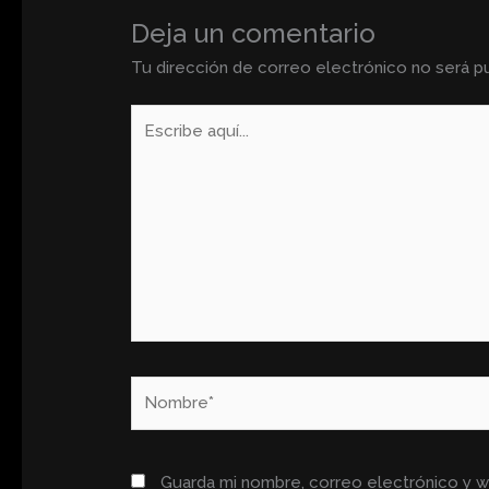
Deja un comentario
Tu dirección de correo electrónico no será pu
Escribe
aquí...
Nombre*
Guarda mi nombre, correo electrónico y 