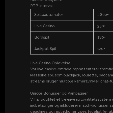
RTP-interval
Spilleautomater
2.800+
Live Casino
350+
Bordspil
280+
Jackpot Spil
120+
Live Casino Oplevelse
Vor live casino-område repræsenterer fremtide
klassiske spil som blackjack, roulette, bacc
streams bruger multiple kameravinkler, chat-fu
Unikke Bonusser og Kampagner
Vi har udviklet et tre-niveau loyalitetssyste
indbetalinger og inkluderer match-bonusser sam
deadlines og restriktioner vises tydeligt før ak