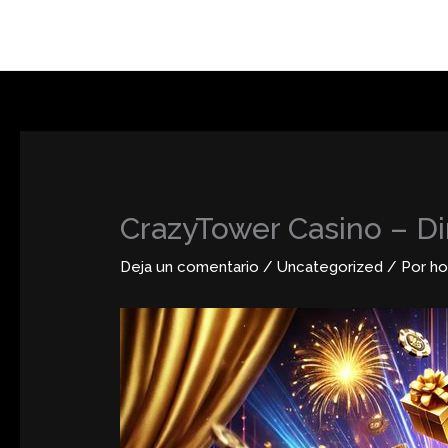
Ir
al
contenido
CrazyTower Casino – D
Deja un comentario
/
Uncategorized
/ Por
ho