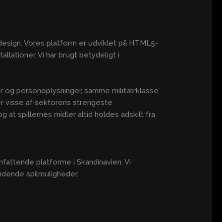
t design. Vores platform er udviklet på HTML5-
lationer. Vi har brugt betydeligt i
oner og personoplysninger, samme militærklasse
der visse af sektorens strengeste
t spillernes midler altid holdes adskilt fra
omfattende platforme i Skandinavien. Vi
ndende spilmuligheder.