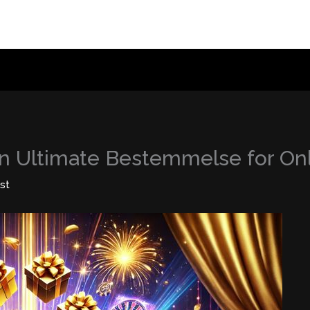
in Ultimate Bestemmelse for On
st