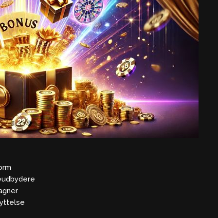
orm
reudbydere
agner
yttelse