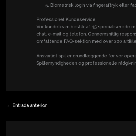
Biometrisk login via fingeraftryk eller f
Professionel Kundeservice
Vor kundeteam består af 45 specialiserede med
chat, e-mail og telefon. Gennemsnitlig respons
omfattende FAQ-sektion med over 200 artikler 
Ansvarligt spil er grundlæggende for vor opera
Spillemyndigheden og professionelle rådgivning
←
Entrada anterior