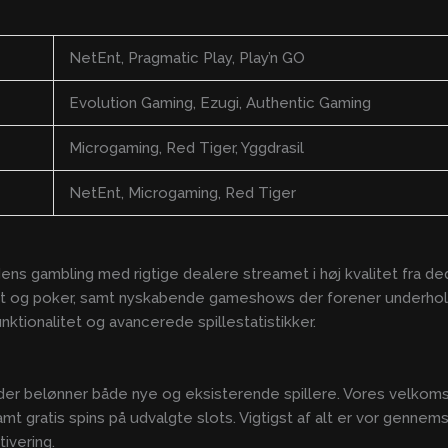
NetEnt, Pragmatic Play, Play’n GO
Evolution Gaming, Ezugi, Authentic Gaming
Microgaming, Red Tiger, Yggdrasil
NetEnt, Microgaming, Red Tiger
ns gambling med rigtige dealere streamet i høj kvalitet fra ded
arat og poker, samt nyskabende gameshows der forener underho
nktionalitet og avancerede spillestatistikker.
m der belønner både nye og eksisterende spillere. Vores velkom
t gratis spins på udvalgte slots. Vigtigst af alt er vor gennems
tivering.