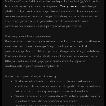
Na CrazyTower lahko stranke pridejo do čez kot 3500 title, ki
to sproti osvežujemo in razširjamo.
Crazytower
predstavlja
platform, kjer se kombinirajo dediščina klasičnih kazinojev in
napredne novosti modernega digitalnega sveta. Vse naslovi
so prilagojene za igranje v internetnih brskalnikih brez
potrebe po prenosu extra programske programa.
Gaming ponudba in ponudniki
Partnerstvo z več kot 5 desetimi uglednimi razvijalci software
vsebine za online casinoje. V njimi odkrijete firme, kot
predstavljajo NetEnt, Microgaming, Pragmatic Play, Evolution
Game in številne ostale. Vsak ponudnik prispeva edinstvene
title, ki vsebina razlikujejo po vizualni izvedbi, igralnih
mehanikah in predvidenih izplačilih.
Vrste iger v predstavljeni kolekciji
Slot aparati s tradicionalno in moderno vsebino – od
starih sadnih naprav do modernih grafičnih avtomatov s
tekočimi koluti in expandajočimi se wild simboli
Namizne vsebine z z variantami 21, rulete, punto banco
in poker z realistično grafičnim prikazom