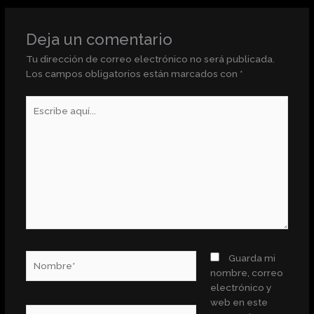
Deja un comentario
Tu dirección de correo electrónico no será publicada.
Los campos obligatorios están marcados con
*
Escribe
aquí...
Nombre*
Guarda mi
nombre, correo
electrónico y
web en este
Correo