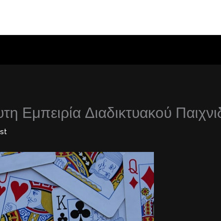
τη Εμπειρία Διαδικτυακού Παιχνι
st