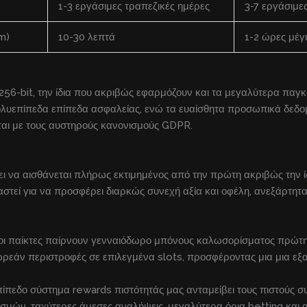
1-3 εργάσιμες τραπεζικές ημέρες
3-7 εργάσιμε
m)
10-30 λεπτά
1-2 ώρες μέγ
6-bit, την ίδια που ακριβώς εφαρμόζουν και τα μεγαλύτερα παγκ
λυεπίπεδα επίπεδα ασφαλείας, ενώ τα ευαίσθητα προσωπικά δεδο
αι με τους αυστηρούς κανονισμούς GDPR.
ζει να αισθάνεται πλήρως εκτιμημένος από την πρώτη ακριβώς την 
εί για να προσφέρει διαρκώς συνεχή αξία και οφέλη, ανεξάρτητα α
 παίκτες παίρνουν γενναιόδωρο μπόνους καλωσορίσματος πρώτης 
ωρεάν περιστροφές σε επιλεγμένα slots, προσφέροντας μια μια εξ
ίπεδο σύστημα rewards πιστότητάς μας ανταμείβει τους πιστούς 
μών, ταχύτερες άμεσες αναλήψεις, μεγαλύτερα όρια betting και απ