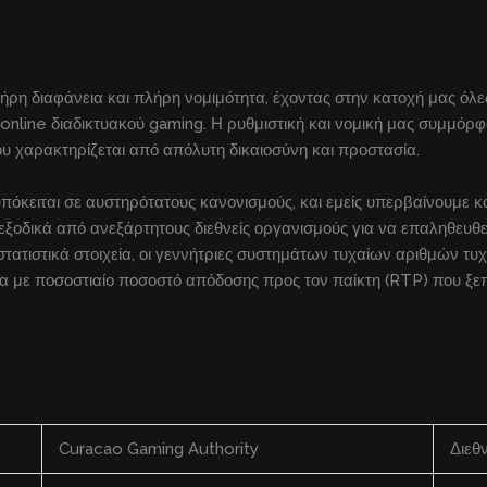
ρη διαφάνεια και πλήρη νομιμότητα, έχοντας στην κατοχή μας όλες 
nline διαδικτυακού gaming. Η ρυθμιστική και νομική μας συμμόρ
 χαρακτηρίζεται από απόλυτη δικαιοσύνη και προστασία.
όκειται σε αυστηρότατους κανονισμούς, και εμείς υπερβαίνουμε κα
διεξοδικά από ανεξάρτητους διεθνείς οργανισμούς για να επαληθευ
ατιστικά στοιχεία, οι γεννήτριες συστημάτων τυχαίων αριθμών τυ
α με ποσοστιαίο ποσοστό απόδοσης προς τον παίκτη (RTP) που ξ
Curacao Gaming Authority
Διεθ