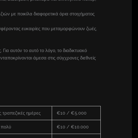
ών με ποικίλα διαφορετικά όρια στοιχήματος
σφέροντας ευκαιρίες που μεταμορφώνουν ζωές.
 Για αυτόν το αυτό το λόγο, το διαδικτυακό
ταποκρίνονται άμεσα στις σύγχρονες διεθνείς
ς τραπεζικές ημέρες
€10 / €5.000
 πολύ
€10 / €10.000