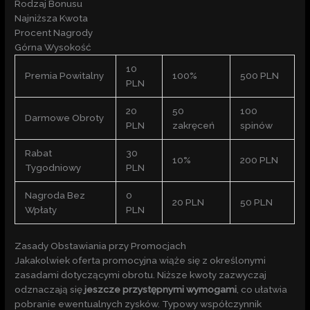
Rodzaj Bonusu
Najniższa Kwota
Procent Nagrody
Górna Wysokość
10
Premia Powitalny
100%
500 PLN
PLN
20
50
100
Darmowe Obroty
PLN
zakręceń
spinów
Rabat
30
10%
200 PLN
Tygodniowy
PLN
Nagroda Bez
0
20 PLN
50 PLN
Wpłaty
PLN
Zasady Obstawiania przy Promocjach
Jakakolwiek oferta promocyjna wiąże się z określonymi
zasadami dotyczącymi obrotu. Niższe kwoty zazwyczaj
odznaczają się
jeszcze przystępnymi wymogami
, co ułatwia
pobranie ewentualnych zysków. Typowy współczynnik