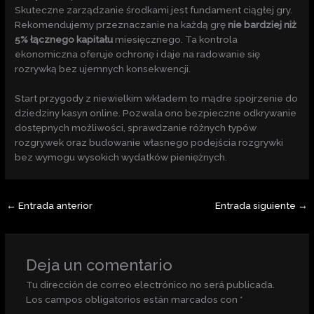
Skuteczne zarządzanie środkami jest fundament ciągłej gry.
Rekomendujemy przeznaczanie na każdą grę
nie bardziej niż
5% łącznego kapitału
miesięcznego. Ta kontrola
ekonomiczna oferuje ochronę i daje na radowanie się
rozrywką bez ujemnych konsekwencji.
Start przygody z niewielkim wkładem to mądre spojrzenie do
dziedziny kasyn online. Pozwala ono bezpieczne odkrywanie
dostępnych możliwości, sprawdzanie różnych typów
rozgrywek oraz budowanie własnego podejścia rozgrywki
bez wymogu wysokich wydatków pieniężnych.
←
Entrada anterior
Entrada siguiente
→
Deja un comentario
Tu dirección de correo electrónico no será publicada.
Los campos obligatorios están marcados con
*