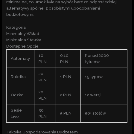
minimalne, co umożliwia na wybór bardzo odpowiedniej
alternatywy spójnej z osobistymi upodobaniami
budżetowymi.
Kategoria
Minimalny Wkład
Minimalna Stawka
Dostępne Opcje
10
0.10
Ponad 2000
Automaty
PLN
PLN
tytułów
20
Ruletka
1 PLN
15 typów
PLN
20
Oczko
2 PLN
12 wersji
PLN
Sesje
30
5 PLN
50+ stołów
Live
PLN
Taktyka Gospodarowania Budżetem