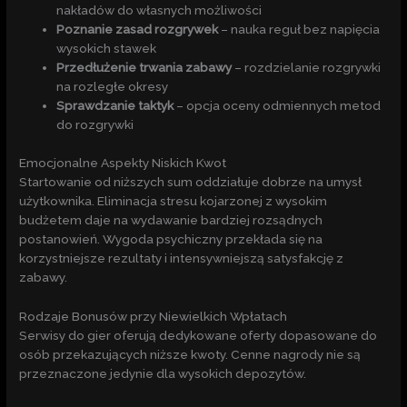
nakładów do własnych możliwości
Poznanie zasad rozgrywek
– nauka reguł bez napięcia
wysokich stawek
Przedłużenie trwania zabawy
– rozdzielanie rozgrywki
na rozległe okresy
Sprawdzanie taktyk
– opcja oceny odmiennych metod
do rozgrywki
Emocjonalne Aspekty Niskich Kwot
Startowanie od niższych sum oddziałuje dobrze na umysł
użytkownika. Eliminacja stresu kojarzonej z wysokim
budżetem daje na wydawanie bardziej rozsądnych
postanowień. Wygoda psychiczny przekłada się na
korzystniejsze rezultaty i intensywniejszą satysfakcję z
zabawy.
Rodzaje Bonusów przy Niewielkich Wpłatach
Serwisy do gier oferują dedykowane oferty dopasowane do
osób przekazujących niższe kwoty. Cenne nagrody nie są
przeznaczone jedynie dla wysokich depozytów.