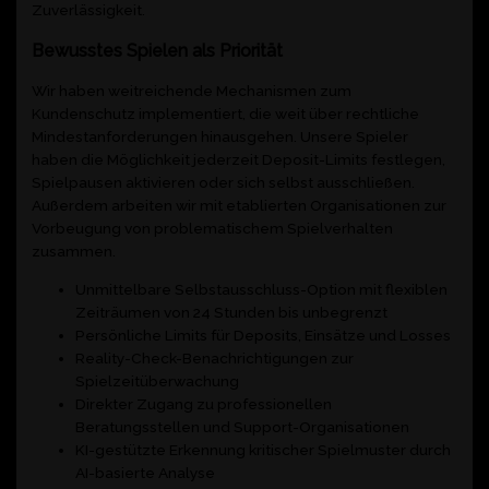
Zuverlässigkeit.
Bewusstes Spielen als Priorität
Wir haben weitreichende Mechanismen zum
Kundenschutz implementiert, die weit über rechtliche
Mindestanforderungen hinausgehen. Unsere Spieler
haben die Möglichkeit jederzeit Deposit-Limits festlegen,
Spielpausen aktivieren oder sich selbst ausschließen.
Außerdem arbeiten wir mit etablierten Organisationen zur
Vorbeugung von problematischem Spielverhalten
zusammen.
Unmittelbare Selbstausschluss-Option mit flexiblen
Zeiträumen von 24 Stunden bis unbegrenzt
Persönliche Limits für Deposits, Einsätze und Losses
Reality-Check-Benachrichtigungen zur
Spielzeitüberwachung
Direkter Zugang zu professionellen
Beratungsstellen und Support-Organisationen
KI-gestützte Erkennung kritischer Spielmuster durch
AI-basierte Analyse