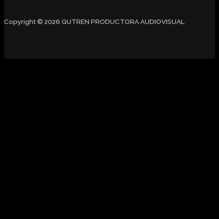
Copyright © 2026 GUTREN PRODUCTORA AUDIOVISUAL