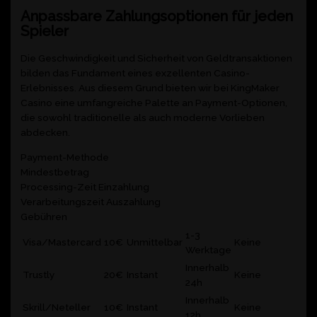
Anpassbare Zahlungsoptionen für jeden
Spieler
Die Geschwindigkeit und Sicherheit von Geldtransaktionen
bilden das Fundament eines exzellenten Casino-
Erlebnisses. Aus diesem Grund bieten wir bei KingMaker
Casino eine umfangreiche Palette an Payment-Optionen,
die sowohl traditionelle als auch moderne Vorlieben
abdecken.
Payment-Methode
Mindestbetrag
Processing-Zeit Einzahlung
Verarbeitungszeit Auszahlung
Gebühren
1-3
Visa/Mastercard
10€
Unmittelbar
Keine
Werktage
Innerhalb
Trustly
20€
Instant
Keine
24h
Innerhalb
Skrill/Neteller
10€
Instant
Keine
12h