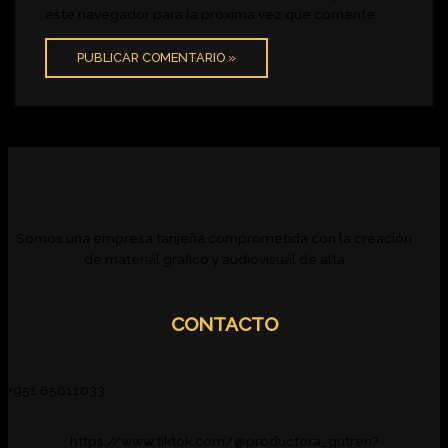
este navegador para la próxima vez que comente.
Somos una empresa tarijeña comprometida con la creación
de material grafico y audiovisual de alta
CONTACTO
+951 65811033
https://www.tiktok.com/@productora_gutren?