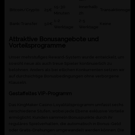
15-30
Innerhalb
Bitcoin/Crypto
25€
Transaktionsgeb
Minuten
2h
1-2
2-5
Bank-Transfer
50€
Keine
Werktage
Werktage
Attraktive Bonusangebote und
Vorteilsprogramme
Unser mehrstufiges Reward-System wurde entwickelt, um
sowohl neue als auch treue Spieler kontinuierlich zu
belohnen. Anders als bei etlichen Konkurrenten setzen wir
auf durchsichtige Bonusbedingungen ohne verborgene
Klauseln.
Gestaffeltes VIP-Programm
Das KingMaker Casino Loyalitätsprogramm umfasst sechs
verschiedene Stufen, wobei jede Ebene exklusive Vorteile
ermöglicht. Kunden sammeln Bonuspunkte durch ihr
reguläres Spielverhalten, die automatisch in Bonus-Geld
oder Gratis-Drehungen umgewandelt werden können. Die