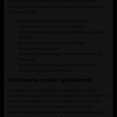
obersten VIP-Stufen offerieren personalisierte VIP-
Manager, beschleunigte Auszahlungen und Zugänge zu
exclusive Events.
Wöchentliche Cashback-Angebote ohne
Umsatzbedingungen für Elite-Spieler
Geburtstagsboni mit bis zu 500€ abhängig von der
VIP-Stufe
Monatliche Reload-Boni mit gerechten
Durchspielbedingungen
Exclusive Turniere mit gesicherten Preispools für
Mitglieder
Personalisierte Bonusangebote basierend auf
spezifischen Spielpräferenzen
Verbesserte mobile Spielerlebnis
Die mobile Revolution im Glücksspielsektor erfordert
kompromisslose technische Lösungen. Unsere vollständig
responsive Plattform passt sich automatisch an jedes
Endgerät an, ohne dass separate App-Downloads
notwendig sind. Über 85% unseres Spielangebots ist für