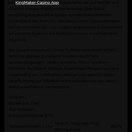
Bei
KingMaker Casino App
fokussieren wir auf Vielfalt und
Qualität. Unsere Plattform beherbergt über 3.500
sorgfältig ausgewählte Spiele von den bekanntesten
Entwicklern der Branche. Von klassischen Spielautomaten
bis hin zu modernen Live-Casino-Erlebnissen präsentieren
wir unseren Spielern ein konkurrenzloses Entertainment-
Angebot.
Die Zusammenarbeit mit top Softwareanbietern sichert
nicht nur digitale Exzellenz, sondern auch faire
Spielbedingungen. Jedes einzelne Titel in unserem
Portfolio durchläuft strenge Qualitätsprüfungen und wird
regelmäßig auf Zufälligkeit und Fairness geprüft. Diese
Verpflichtung zur Offenheit unterscheidet uns von vielen
Wettbewerbern in der Industrie.
Spielart
Anzahl der Titel
Top Anbieter
Durchschnittlicher RTP
NetEnt, Pragmatic Play,
Spielautomaten
2.100+
96.2%
Microgaming