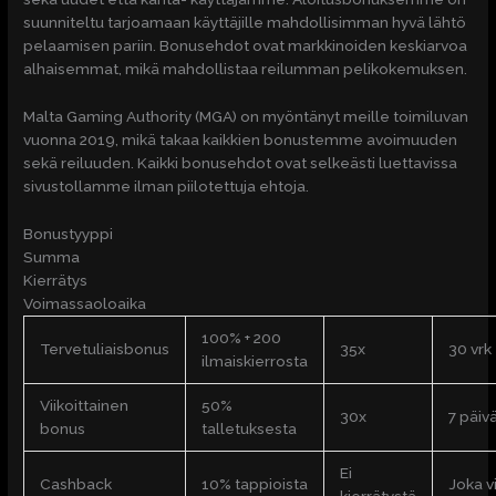
suunniteltu tarjoamaan käyttäjille mahdollisimman hyvä lähtö
pelaamisen pariin. Bonusehdot ovat markkinoiden keskiarvoa
alhaisemmat, mikä mahdollistaa reilumman pelikokemuksen.
Malta Gaming Authority (MGA) on myöntänyt meille toimiluvan
vuonna 2019, mikä takaa kaikkien bonustemme avoimuuden
sekä reiluuden. Kaikki bonusehdot ovat selkeästi luettavissa
sivustollamme ilman piilotettuja ehtoja.
Bonustyyppi
Summa
Kierrätys
Voimassaoloaika
100% + 200
Tervetuliaisbonus
35x
30 vrk
ilmaiskierrosta
Viikoittainen
50%
30x
7 päiv
bonus
talletuksesta
Ei
Cashback
10% tappioista
Joka v
kierrätystä