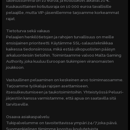
talletussumma on 10 euroa, ja kotiutukset alkavat 20 €.
Kuukausittainen kotiutusraja on 10 000 euroa tavallisille
pelaajille, mutta VIP-jäsenillemme tarjoamme korkeammat
rajat.
Tietoturva sekä vakaus
Pelaajien henkilötietojen ja rahojen turvallisuus on meille
ensisijainen prioriteetti. Käytämme SSL-salaustekniikkaa
kaikessa tiedonsiirrossa, mikä estää ulkopuolisten pääsyn
arkaluonteisiin tietoihin. Toimintaamme valvoo Malta Gaming
Authority, joka kuuluu Euroopan tiukimpien viranomaisten
joukkoon.
Vastuullinen pelaaminen on keskeinen arvo toiminnassamme.
Tarjoamme työkaluja rajojen asettamiseen,
itsesulkeutumiseen ja taukotoimintoihin. Yhteistyössä Peluuri-
järjestön kanssa varmistamme, että apua on saatavilla sitä
tarvitseville.
Osaava asiakaspalvelu
Tukipalvelumme on tavoitettavissa ympäri 24/7 joka päivä.
Suomenkielinen tiimimme koostuu koulutetuista