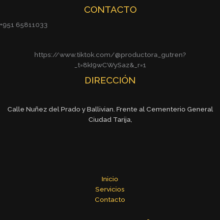
CONTACTO
+951 65811033
https://www.tiktok.com/@productora_gutren?
_t=8kI9wCWySaz&_r=1
DIRECCIÓN
Calle Nuñez del Prado y Ballivian. Frente al Cementerio General
Ciudad Tarija,
Inicio
Servicios
Contacto