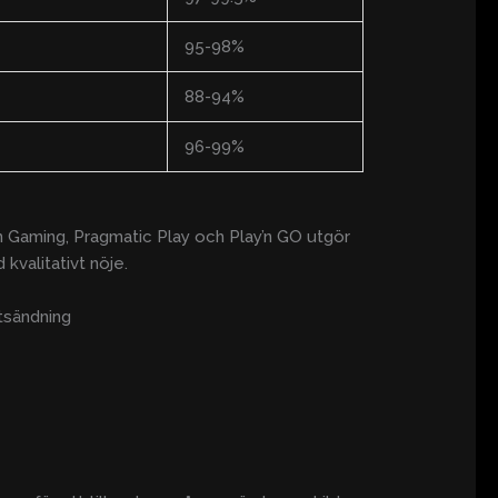
95-98%
88-94%
96-99%
n Gaming, Pragmatic Play och Play’n GO utgör
kvalitativt nöje.
tsändning