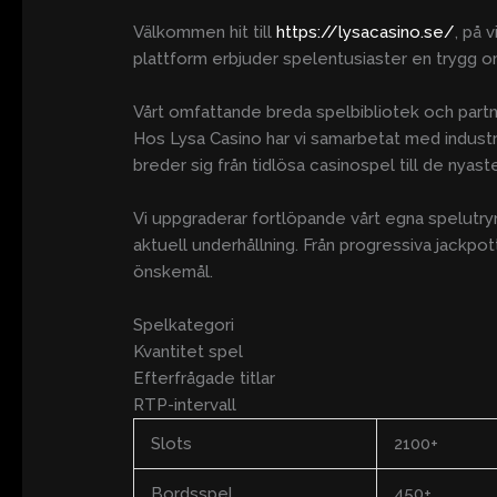
Välkommen hit till
https://lysacasino.se/
, på 
plattform erbjuder spelentusiaster en trygg om
Vårt omfattande breda spelbibliotek och part
Hos Lysa Casino har vi samarbetat med industri
breder sig från tidlösa casinospel till de nya
Vi uppgraderar fortlöpande vårt egna spelutrym
aktuell underhållning. Från progressiva jackpo
önskemål.
Spelkategori
Kvantitet spel
Efterfrågade titlar
RTP-intervall
Slots
2100+
Bordsspel
450+