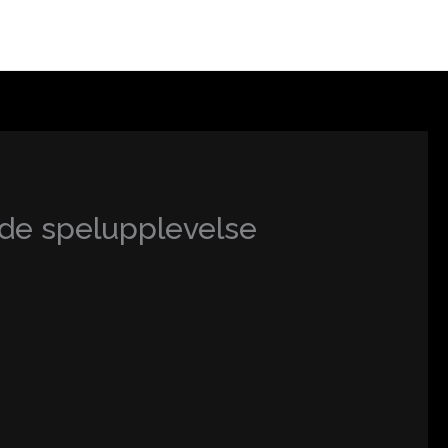
Inicio
Servicios
Contacto
nde spelupplevelse