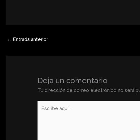
←
Entrada anterior
Deja un comentario
Tu dirección de correo electrónico no será pu
Escribe
aquí...