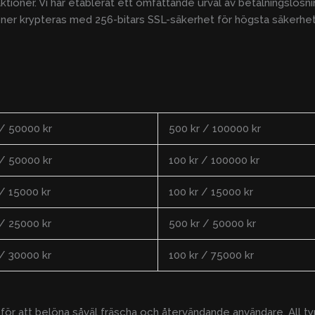
ktioner. Vi har etablerat ett omfattande urval av betalningslösni
oner krypteras med 256-bitars SSL-säkerhet för högsta säkerhet
 / 50000 kr
500 kr / 100000 kr
 / 50000 kr
100 kr / 100000 kr
 / 15000 kr
100 kr / 15000 kr
 / 25000 kr
500 kr / 50000 kr
 / 30000 kr
100 kr / 75000 kr
för att belöna såväl fräscha och återvändande användare. All typ