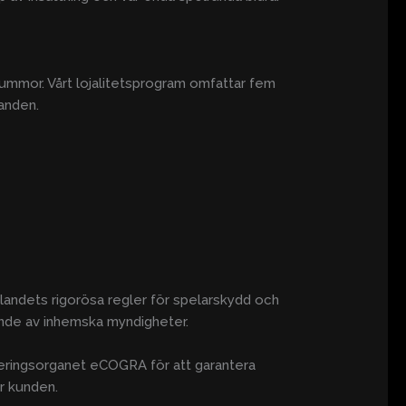
summor. Vårt lojalitetsprogram omfattar fem
anden.
r landets rigorösa regler för spelarskydd och
ande av inhemska myndigheter.
ieringsorganet eCOGRA för att garantera
er kunden.