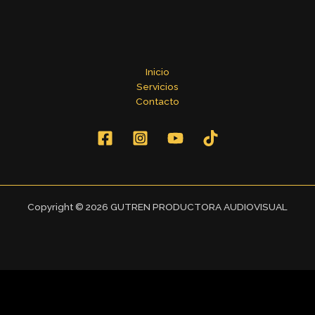
Inicio
Servicios
Contacto
Copyright © 2026 GUTREN PRODUCTORA AUDIOVISUAL