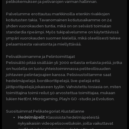
pelikokemuksen ja pelivarojen varman hallinnan.
Palvelumme erottautuu markkinoilla etenkin rivakkojen
kotiutusten takia. Tavanomainen kotiutusaikamme on 24
yhden vuorokauden tuntia, mikä on on selvästi toimialan
standardia ripeämpi. Myös tukipalvelumme on käytettävissä
ympäri vuorokauden suomen kielellä, mikä oleellisesti tekee
pelaamisesta vaivatonta ja miellyttävää.
Pelivalikoimamme ja Pelintoimittajat
Pelisisältö pitää sisällään yli 3000 erilaista erilaista peliä, jotka
on huolella on luotu yhteistoiminnassa peliteollisuuden
johtavien pelintarjoajien kanssa. Pelisivustoltamme saat
hedelmäpelejä, bordikorttipelejä, live-pelejä että
jättipottipelejä jokaiseen tyyliin. Vahvistettu tosiasia on, miten
toimittajina toimii reilut 50 arvostettua toimittajaa, mukaan
lukien NetEnt, Microgaming, Play’n GO -studio ja Evolution.
Suosituimmat Pelikategoriat Alustallanne
Hedelmäpelit:
Klassisista hedelmäpeleistä
nykyaikaisiin videopelisovelluksiin, joilla vaikuttavat