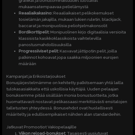
grafiikat ja bonusominaisuudet tuottavat
mukaansatempaavaa pelielämystä
Reaaliaikakasino:
Reaaliaikaiset pelikokemukset
tosielämän jakajilla, mukaan lukien ruletin, blackjack,
baccarat ja monipuolisia peliohjelmakonsolit
Bordikorttipelit:
Monipuolinen kirjo digitaalisia versioita
klassisista kasikkoklassikoista vaihtelevilla
panostusmahdollisuuksilla
Progressiiviset pelit:
Kasvavat jättipotin pelit, joilla
palkinnot kohoavat jopa saakka miljoonien eurojen
määrään
Kampanjat ja Erikoistarjoukset
Bonusjärjestelmämme on kehitetty palkitsemaan yhtä lailla
tulokasasiakkaita että uskollisia käyttäjiä. Uuden pelaajan
bonuksemme pitää sisällään monia bonustuotteita, jotka
huomattavasti nostavat pelikassaasi merkittävästi ensitalojen
talletusten yhteydessä. Bonusehdot ovat huolellisesti
määritelty ja edullisempikaiset nähden alan standardeihin.
Jatkuvat Promootiot Vakiopelaajille
Viikon reload-bonukset:
Tasaisesti uusiutuvat