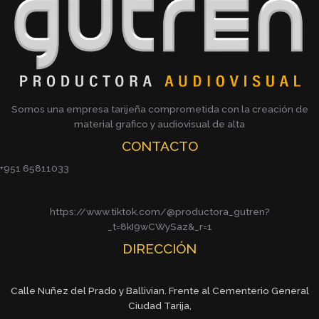
Somos una empresa tarijeña comprometida con la creación de
material grafico y audiovisual de alta
CONTACTO
+951 65811033
https://www.tiktok.com/@productora_gutren?
_t=8kI9wCWySaz&_r=1
DIRECCIÓN
Calle Nuñez del Prado y Ballivian. Frente al Cementerio General
Ciudad Tarija,