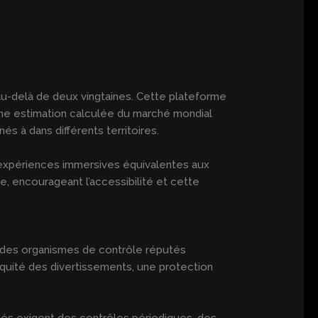
u-delà de deux vingtaines. Cette plateforme
’ une estimation calculée du marché mondial
és à dans différents territoires.
’expériences immersives équivalentes aux
, encourageant l’accessibilité et cette
r des organismes de contrôle réputés
équité des divertissements, une protection
ités exigent des contrôles périodiques, des