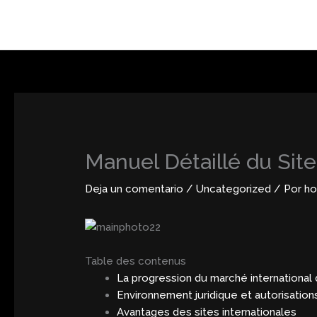
Ir
al
contenido
Manuel Détaillé du Sit
Deja un comentario
/
Uncategorized
/ Por
ho
Table des contenus
La progression du marché international 
Environnement juridique et autorisations
Avantages des sites internationales