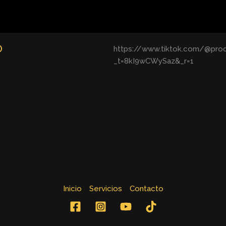
O
https://www.tiktok.com/@prod
_t=8kI9wCWySaz&_r=1
Inicio
Servicios
Contacto