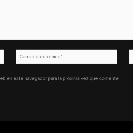
Correo
W
electrónico*
web en este navegador para la próxima vez que comente.