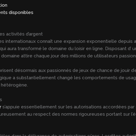
tion
nts disponibles
s activités d’argent
 internationaux connaît une expansion exponentielle depuis a
qui aura transformé le domaine du loisir en ligne. Disposant d
domaine attire chaque jour des millions de utilisateurs passionn
risent désormais aux passionnés de jeux de chance de jouir d
ogique a substantiellement changé les comportements de usage
e hétérogène.
s
r
s’appuie essentiellement sur les autorisations accordées pa
goureusement au respect des normes rigoureuses portant sur l’
dèles dans la délivrance de autorisations sûres. Lesdites autor