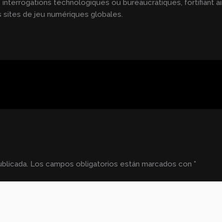
terrogations technologiques ou bureaucratiques, fortifiant ai
s sites de jeu numériques globales.
blicada.
Los campos obligatorios están marcados con
*