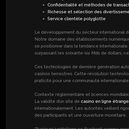
Confidentialité et méthodes de transac
Richesse et sélection des divertisseme
Service clientèle polyglotte
Le développement du secteur international de
Notre domaine des établissements numériques
se positionne dans la tendance internationale 
surpassant les soixante-six Mds de dollars, ce 
Ces technologies de dernière génération auto
casinos terrestres. Cette révolution technol
praticité pour une communauté international
Contexte réglementaire et licences mondiale
La validité d’un site de
casino en ligne étrange
internationalement. Les autorités veillent ri
des participants et une ouverture monétaire.
Plusieurs juridictions se illustrent comme mo