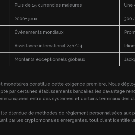
Plus de 15 currencies majeures
Une 
2000+ jeux
300 à
Événements mondiaux
Prom
Assistance international 24h/24
Idio
Montants exceptionnels globaux
Jack
et monétaires constitue cette exigence première. Nous dépl
opté par certaines établissements bancaires les davantage ren
 communiquées entre des systèmes et certains terminaux des cl
lette étendue de méthodes de règlement personnalisées aux pr
allant par les cryptomonnaies émergentes, tout client identifie