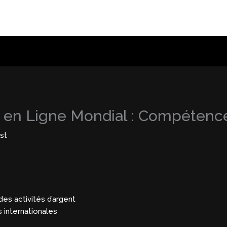
e en Ligne Mondial : Compétenc
st
des activités d’argent
 internationales