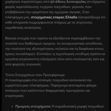
χορήγησε περισσότερες από
50 άδειες λειτουργίας
σε νόμιμους
φορείς εκμετάλλευσης τυχερών παιχνιδιών, γεγονός που
επιβεβαιώνει την ωριμότητα της εγχώριας αγοράς. Στην
πλατφόρμα μας,
στοιχηματικες εταιριες Ελλαδα
εξασφαλίζουμε ότι
κάθε υπηρεσία συμμορφώνεται πλήρως με τις ισχύουσες
νομοθετικές απαιτήσεις.
Βασικά στοιχεία που πρέπει να εξετάζονται περιλαμβάνουν την
ποικιλία των διαθέσιμων αγορών, τις ανταγωνιστικές αποδόσεις,
την ποιότητα της εξυπηρέτησης πελατών και τη διαφάνεια στους
όρους συναλλαγών. Επιπλέον, η τεχνολογική υποδομή πρέπει να
εγγυάται απρόσκοπτη πλοήγηση τόσο από υπολογιστές όσο και
από φορητές συσκευές.
Τύποι Στοιχημάτων που Προσφέρουμε
Η ποικιλομορφία στις επιλογές παιχνιδιού αντανακλά την
ωριμότητα μιας πλατφόρμας. Παρέχουμε εκτεταμένο φάσμα
επιλογών που καλύπτουν διαφορετικές προτιμήσεις και
στρατηγικές:
Προματς στοιχήματα:
Η παραδοσιακή μορφή παιχνιδιού