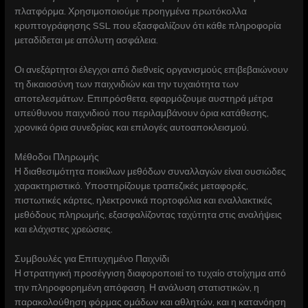
πλατφόρμα. Χρησιμοποιούμε προηγμένα πρωτόκολλα
κρυπτογράφησης SSL που εξασφαλίζουν ότι κάθε πληροφορία
μεταδίδεται με απόλυτη ασφάλεια.
Οι ανεξάρτητοι έλεγχοι από διεθνείς οργανισμούς επιβεβαιώνουν
τη δικαιοσύνη των παιχνιδιών και την τυχαιότητα των
αποτελεσμάτων. Επιπρόσθετα, εφαρμόζουμε αυστηρά μέτρα
υπεύθυνου παιχνιδιού που περιλαμβάνουν όρια κατάθεσης,
χρονικά όρια συνεδρίας και επιλογές αυτοαποκλεισμού.
Μέθοδοι Πληρωμής
Η διαθεσιμότητα ποικίλων μεθόδων συναλλαγών είναι ουσιώδες
χαρακτηριστικό. Υποστηρίζουμε τραπεζικές μεταφορές,
πιστωτικές κάρτες, ηλεκτρονικά πορτοφόλια και εναλλακτικές
μεθόδους πληρωμής, εξασφαλίζοντας ταχύτητα στις αναλήψεις
και ελάχιστες χρεώσεις.
Συμβουλές για Επιτυχημένο Παιχνίδι
Η στρατηγική προσέγγιση διαφοροποιεί το τυχαίο στοίχημα από
την πληροφορημένη απόφαση. Η ανάλυση στατιστικών, η
παρακολούθηση φόρμας ομάδων και αθλητών, και η κατανόηση