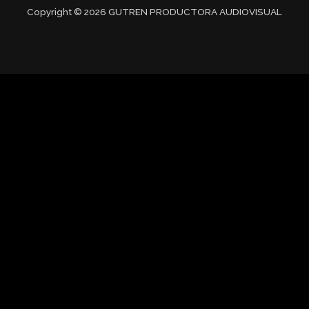
Copyright © 2026 GUTREN PRODUCTORA AUDIOVISUAL