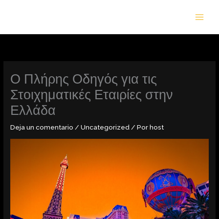
Ir
al
contenido
Ο Πλήρης Οδηγός για τις
Στοιχηματικές Εταιρίες στην
Ελλάδα
Deja un comentario
/
Uncategorized
/ Por
host