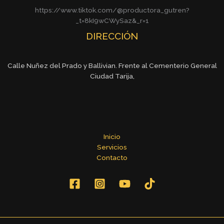
https://www.tiktok.com/@productora_gutren?
_t=8kI9wCWySaz&_r=1
DIRECCIÓN
Calle Nuñez del Prado y Ballivian. Frente al Cementerio General
Ciudad Tarija,
Inicio
Servicios
Contacto