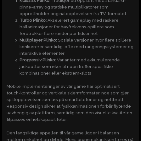
Klassisk Plinko:
Tradisjonelt oppsett med standard-
pinne-array og statiske multiplikatorer som
opprettholder originalopplevelsen fra TV-formatet
Turbo Plinko:
Akselerert gameplay med raskere
ballanimasjoner for høyfrekvens-spillere som
foretrekker flere runder per tidsenhet
Multiplayer Plinko:
Sosiale versjoner hvor flere spillere
konkurrerer samtidig, ofte med rangeringssystemer og
interaktive elementer
Progressiv Plinko:
Varianter med akkumulerende
jackpotter som øker til noen treffer spesifikke
kombinasjoner eller ekstrem-slots
Mobile implementeringer av vår game har optimalisert
touch-kontroller og vertikale skjermformater, noe som gjør
spillopplevelsen sømløs på smarttelefoner og nettbrett.
Responsiv design sikrer at fysikkanimasjonen forblir flytende
uavhengig av plattform, samtidig som den visuelle kvaliteten
tilpasses enhetskapabiliteter.
Den langsiktige appellen til vår game ligger i balansen
mellom enkelhet og dybde. Mens grunnmekanikken læres på