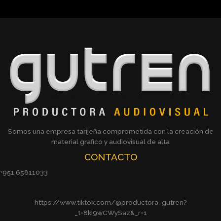
Somos una empresa tarijeña comprometida con la creación de
material grafico y audiovisual de alta
CONTACTO
+951 65811033
https://www.tiktok.com/@productora_gutren?
_t=8kI9wCWySaz&_r=1