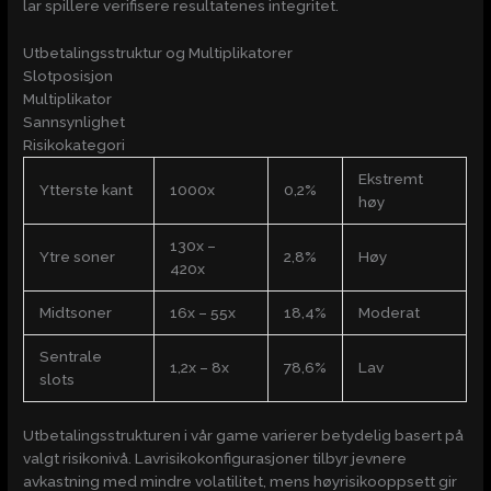
lar spillere verifisere resultatenes integritet.
Utbetalingsstruktur og Multiplikatorer
Slotposisjon
Multiplikator
Sannsynlighet
Risikokategori
Ekstremt
Ytterste kant
1000x
0,2%
høy
130x –
Ytre soner
2,8%
Høy
420x
Midtsoner
16x – 55x
18,4%
Moderat
Sentrale
1,2x – 8x
78,6%
Lav
slots
Utbetalingsstrukturen i vår game varierer betydelig basert på
valgt risikonivå. Lavrisikokonfigurasjoner tilbyr jevnere
avkastning med mindre volatilitet, mens høyrisikooppsett gir