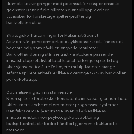
dramatiske svingninger med potensial for eksponensielle
gevinster. Denne fleksibiliteten gjør spillopplevelsen
tilpassbar for forskjellige spiller-profiler og
bankrollstørrelser.
Strategiske Tilnærminger for Maksimal Gevinst
Selv om vår game primært er et lykkebasert spill, finnes det
bevisste valg som påvirker langvarig resultater.
Bankrollhåndtering står sentralt – å allokere passende
innsatsbeløp relativt til total kapital forlenger spilletid og
øker sjansene for å treffe høyere multiplikatorer. Mange
erfarne spillere anbefaler ikke å overstige 1-2% av bankrollen
per enkeltslipp.
Optimalisering av Innsatsmønstre
Noen spillere foretrekker konsistente innsatser gjennom hele
økten, mens andre implementerer progressive systemer.
Den faktiske RTP (Return to Player) påvirkes ikke av
innsatsmønster, men psykologiske aspekter og
budsjettontroll blir bedre håndtert gjennom strukturerte
metoder.