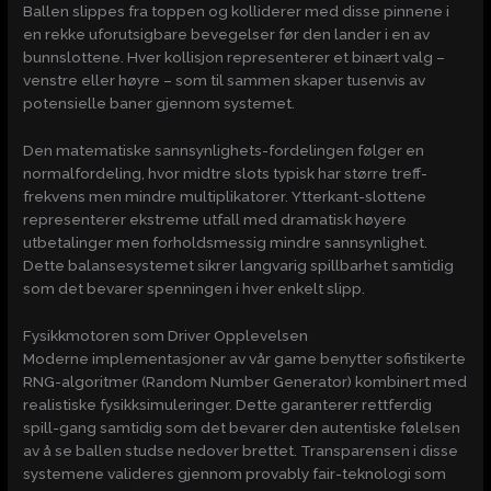
Ballen slippes fra toppen og kolliderer med disse pinnene i
en rekke uforutsigbare bevegelser før den lander i en av
bunnslottene. Hver kollisjon representerer et binært valg –
venstre eller høyre – som til sammen skaper tusenvis av
potensielle baner gjennom systemet.
Den matematiske sannsynlighets-fordelingen følger en
normalfordeling, hvor midtre slots typisk har større treff-
frekvens men mindre multiplikatorer. Ytterkant-slottene
representerer ekstreme utfall med dramatisk høyere
utbetalinger men forholdsmessig mindre sannsynlighet.
Dette balansesystemet sikrer langvarig spillbarhet samtidig
som det bevarer spenningen i hver enkelt slipp.
Fysikkmotoren som Driver Opplevelsen
Moderne implementasjoner av vår game benytter sofistikerte
RNG-algoritmer (Random Number Generator) kombinert med
realistiske fysikksimuleringer. Dette garanterer rettferdig
spill-gang samtidig som det bevarer den autentiske følelsen
av å se ballen studse nedover brettet. Transparensen i disse
systemene valideres gjennom provably fair-teknologi som