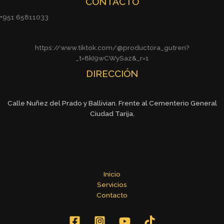
CONTACTO
+951 65811033
https://www.tiktok.com/@productora_gutren?
_t=8kI9wCWySaz&_r=1
DIRECCIÓN
Calle Nuñez del Prado y Ballivian. Frente al Cementerio General
Ciudad Tarija,
Inicio
Servicios
Contacto