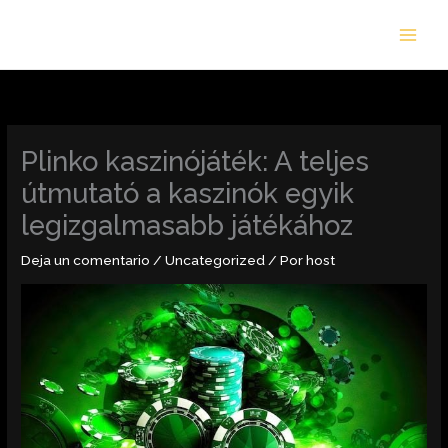
Ir
al
contenido
Plinko kaszinójáték: A teljes
útmutató a kaszinók egyik
legizgalmasabb játékához
Deja un comentario
/
Uncategorized
/ Por
host