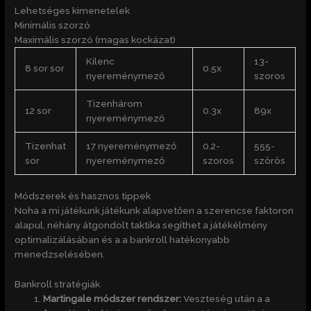
Lehetséges kimenetelek
Minimális szorzó
Maximális szorzó (magas kockázat)
Kilenc
13-
8 sor sor
0.5x
nyereménymező
szoros
Tizenhárom
12 sor
0.3x
89x
nyereménymező
Tizenhat
17 nyereménymező
0.2-
555-
sor
nyereménymező
szoros
szörös
Módszerek és hasznos tippek
Noha a mi játékunk játékunk alapvetően a szerencse faktoron
alapul, néhány átgondolt taktika segíthet a játékélmény
optimalizálásában és a a bankroll hatékonyabb
menedzselésében.
Bankroll stratégiák
Martingale módszer rendszer:
Veszteség után a a