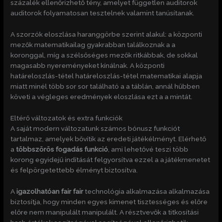
százalék ellenőrizhető tény, amelyet független auditorok
auditorok folyamatosan tesztelnek valamint tanúsítanak.
A szorzók eloszlása haranggörbe szerint alakul: a központi
mezők matematikailag gyakrabban találkoznak a a
koronggal, míg a szélsőséges mezők ritkábbak, de sokkal
magasabb nyereményeket kínálnak. A központi
határeloszlás-tétel határeloszlás-tétel matematikai alapja
miatt minél több sor sor található a a táblán, annál hűbben
követi a végleges eredmények eloszlása ezt a a mintát.
Eltérő változatok és extra funkciók
A saját modern változatunk számos bónusz funkciót
tartalmaz, amelyek bővítik az eredeti játékélményt. Elérhető
a
többszörös fogadás funkció
, ami lehetővé teszi több
korong egyidejű indítását felgyorsítva ezzel a a játékmenetet
és felpörgetettebb élményt biztosítva.
A
igazolhatóan fair fair
technológia alkalmazása alkalmazása
biztosítja, hogy minden egyes kimenet tisztességes és előre
előre nem manipulált manipulált. A résztvevők a titkosítási