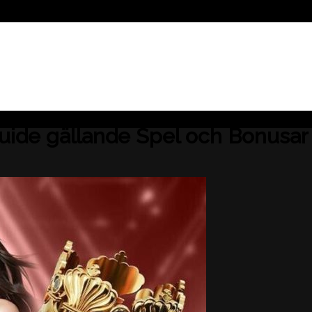
uide gällande Spel och Bonusar