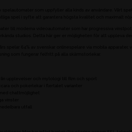
spelautomater som uppfyller alla kinds av användare. Vårt spel
liga spel i syfte att garantera högsta kvalitet och maximalt nöj
omater till moderna videoautomater som har progressiva vinstpot
rkända studios. Detta här ger er möjligheten för att uppleva de
rs spelar 64% av svenskar onlinespelare via mobila apparater, vi
ning som fungerar felfritt på alla skärmstorlekar.
ån upplevelser och mytologi till film och sport
ara och pokerlekar i flertalet varianter
 med chattmöjlighet
a vinster
medelbara utfall