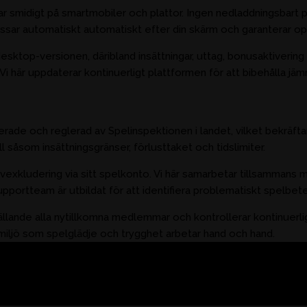
 smidigt på smartmobiler och plattor. Ingen nedladdningsbart 
sar automatiskt automatiskt efter din skärm och garanterar op
å desktop-versionen, däribland insättningar, uttag, bonusaktiver
 Vi här uppdaterar kontinuerligt plattformen för att bibehålla 
sierade och reglerad av Spelinspektionen i landet, vilket bekräftar 
l såsom insättningsgränser, förlusttaket och tidslimiter.
vexkludering via sitt spelkonto. Vi här samarbetar tillsammans 
at supportteam är utbildat för att identifiera problematiskt sp
llande alla nytillkomna medlemmar och kontrollerar kontinuerlig
 miljö som spelglädje och trygghet arbetar hand och hand.