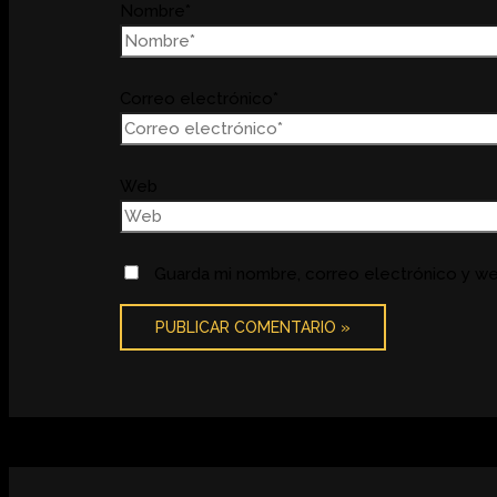
Nombre*
Correo electrónico*
Web
Guarda mi nombre, correo electrónico y w