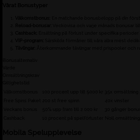
Vårat Bonustyper
Välkomstbonus:
En matchande bonusbelopp på din första
Reload-bonusar:
Veckovisa och varje månads bonusar till
Cashback:
Ersättning på förlust under specifika perioder t
VIP-program:
Särskilda förmåner till våra allra mest de
Tävlingar:
Återkommande tävlingar med prispooler och ra
Bonusalternativ
Värde
Omsättningskrav
Giltighetstid
Välkomstbonus
100 procent upp till 5000 kr
35x omsättning
Free Spins Paket
200 st free spinn
40x vinster
Veckans bonus
50% upp fram till 2 000 kr
30 gånger bonu
Cashback
10 procent på spelförluster
Noll omsättning
Mobila Spelupplevelse