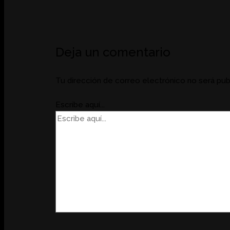
Deja un comentario
Tu dirección de correo electrónico no será pub
Escribe aquí...