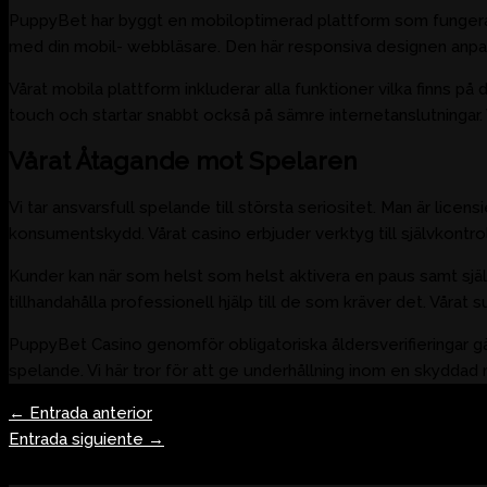
PuppyBet har byggt en mobiloptimerad plattform som fungerar
med din mobil- webbläsare. Den här responsiva designen anpas
Vårat mobila plattform inkluderar alla funktioner vilka finns p
touch och startar snabbt också på sämre internetanslutningar.
Vårat Åtagande mot Spelaren
Vi tar ansvarsfull spelande till största seriositet. Man är licen
konsumentskydd. Vårat casino erbjuder verktyg till självkontrol
Kunder kan när som helst som helst aktivera en paus samt själ
tillhandahålla professionell hjälp till de som kräver det. Vår
PuppyBet Casino genomför obligatoriska åldersverifieringar gä
spelande. Vi här tror för att ge underhållning inom en skyddad
←
Entrada anterior
Entrada siguiente
→