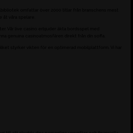
bibliotek omfattar över 2000 titlar från branschens mest
e åt våra spelare.
ter. Vår live casino erbjuder äkta bordsspel med
nna genuina casinoatmosfären direkt från din soffa.
lket styrker vikten för en optimerad mobilplattform. Vi har