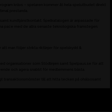
program krävs – spelaren kommer åt hela spelutbudet direkt
timal prestanda.
ing samt kundtjänstkontakt. Spelkatalogen är anpassade för
jämna pace med de allra senaste teknologiska framstegen.
att man följer strikta riktlinjer för spelskydd &
med organisationer som Stödlinjen samt Spelpaus.se för att
elbeteende och agera snabbt för medlemmens bästa.
t transaktionsmönster till att hitta tecken på ohälsosamt