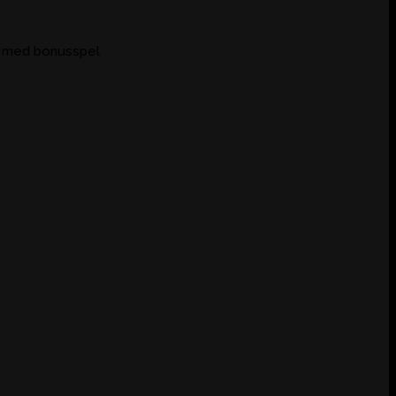
ns med bonusspel