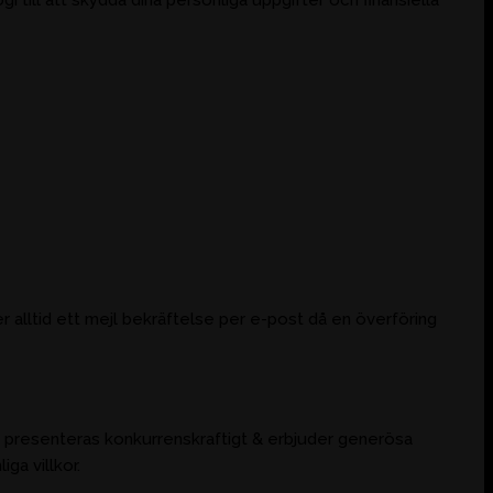
till att skydda dina personliga uppgifter och finansiella
er alltid ett mejl bekräftelse per e-post då en överföring
 presenteras konkurrenskraftigt & erbjuder generösa
ga villkor.