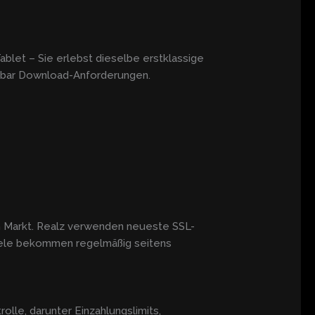
blet – Sie erlebst dieselbe erstklassige
y bar Download-Anforderungen.
en Markt. Realz verwenden neueste SSL-
piele bekommen regelmäßig seitens
olle, darunter Einzahlungslimits,