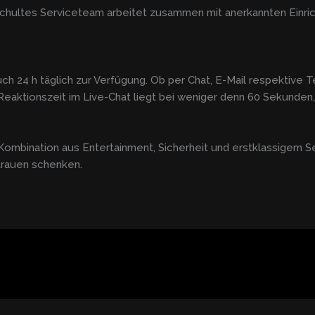
schultes Serviceteam arbeitet zusammen mit anerkannten Ein
 24 h täglich zur Verfügung. Ob per Chat, E-Mail respektive T
Reaktionszeit im Live-Chat liegt bei weniger denn 60 Sekunden,
Kombination aus Entertainment, Sicherheit und erstklassigem 
trauen schenken.