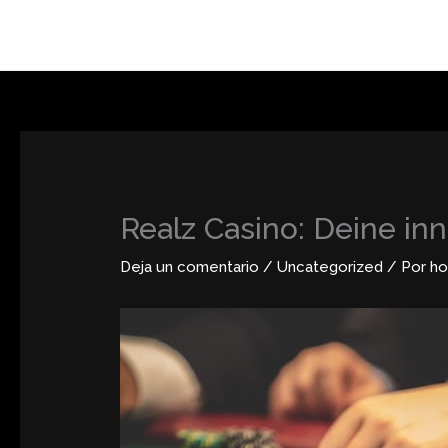
Ir
al
contenido
Realz Casino: Deine in
Deja un comentario
/
Uncategorized
/ Por
ho