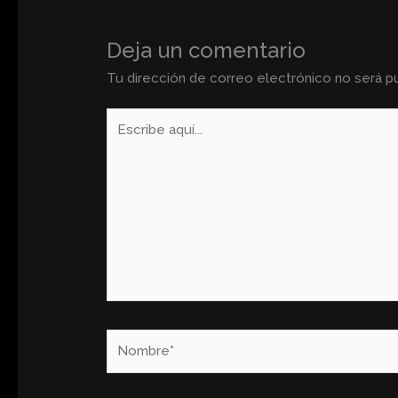
Deja un comentario
Tu dirección de correo electrónico no será pu
Escribe
aquí...
Nombre*