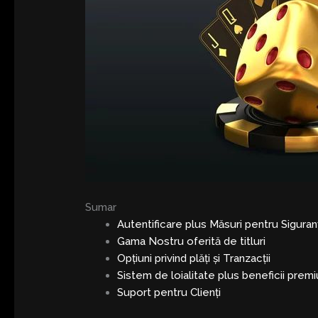
Sumar
Autentificare plus Măsuri pentru Siguran
Gama Nostru oferită de titluri
Opțiuni privind plăți și Tranzacții
Sistem de loialitate plus beneficii prem
Suport pentru Clienți