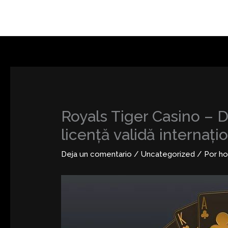
Ir
al
contenido
Royals Tiger Casino – 
licență validă internați
Deja un comentario
/
Uncategorized
/ Por
ho