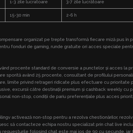
1-3 zile lucratoare
3-7 zile lucrătoare
15-30 min
2-6 h
pensare organizat pe trepte transformă fiecare miză pus în p
ntru fonduri de gaming, runde gratuite ori acces speciale pentr
având procente standard de conversie a punctelor și acces la p
re sporită având 25 procente, consultant de profilului persona
 limite privind retrageri ridicate plus efectuare cu prioritate pr
sive, excursii către destinații premium și cashback weekly cu p
nal non-stop, condiții de pariu preferențiale plus acces prioritar
tilingv activează non-stop pentru a rezolva chestionărilor, rez
ușesc să contacteze echipa nostru specializat prin chat live inclu
u requesturile folosind chat este mai jos de 90 cu secunde, iar 