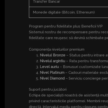
Transfer Bancar
Monede digitale (Bitcoin, Ethereum)
Program pentru fidelitate plus Beneficii VIP
Sistemul nostru de recompensare pentru recom
fidelitate care reușesc să devină schimbate pe
Componența nivelurilor premium
Nivelul Bronze
– Status pentru intrare 
Nivelul argintiu
– Rata pentru transforma
Level auriu
– Bonusuri customizate lunare,
Nivel Platinum
– Cadouri materiale exclu
Nivel Diamond
– Serviciu concierge perso
Suport pentru jucători
Echipa de specialiști noastră de asistență mul
privind caracteristicile platformei. Membrii re
directă. Intervalul mediu pentru răspuns pentr