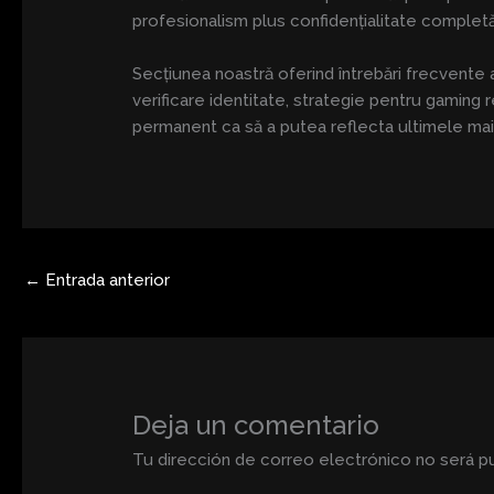
profesionalism plus confidențialitate completă
Secțiunea noastră oferind întrebări frecvente 
verificare identitate, strategie pentru gaming
permanent ca să a putea reflecta ultimele mai
←
Entrada anterior
Deja un comentario
Tu dirección de correo electrónico no será pu