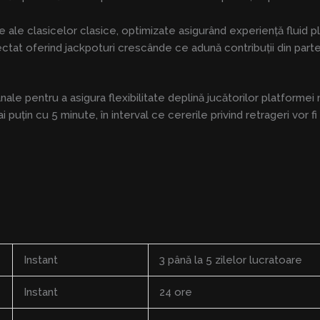
e ale clasicelor clasice, optimizate asigurând experiență fluid pl
at oferind jackpoturi crescânde ce adună contribuții din parte
le pentru a asigura flexibilitate deplină jucătorilor platformei n
i puțin cu 5 minute, în interval ce cererile privind retrageri vor f
Instant
3 până la 5 zilelor lucratoare
Instant
24 ore