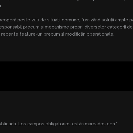
.
acoperă peste 200 de situații comune, furnizând soluții ample p
 responsabil precum și mecanisme proprii diverselor categorii de
 recente feature-uri precum și modificări operaționale.
blicada.
Los campos obligatorios están marcados con
*