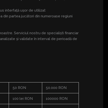
us interfață ușor de utilizat
a din partea jucători din numeroase regiuni
oastre. Serviciul nostru de specialiști financiar
i analizate și validate în interval de perioadă de
50 RON
50.000 RON
100 lei RON
100000 RON