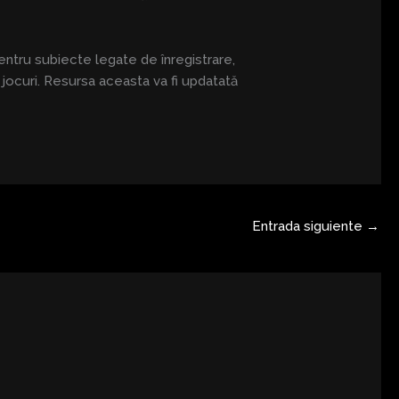
entru subiecte legate de înregistrare,
 jocuri. Resursa aceasta va fi updatată
Entrada siguiente
→