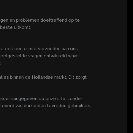
ragen en problemen doeltreffend op te
 beste uitkomt.
n je ook een e-mail verzenden aan ons
veelgestelde vragen ontwikkeld waar
.
ies binnen de Hollandse markt. Dit zorgt
 helder aangegeven op onze site, zonder
eleverd van duizenden tevreden gebruikers