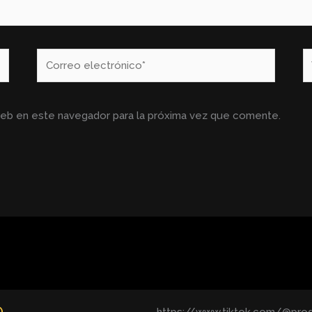
Correo
W
electrónico*
web en este navegador para la próxima vez que comente.
O
https://www.tiktok.com/@prod