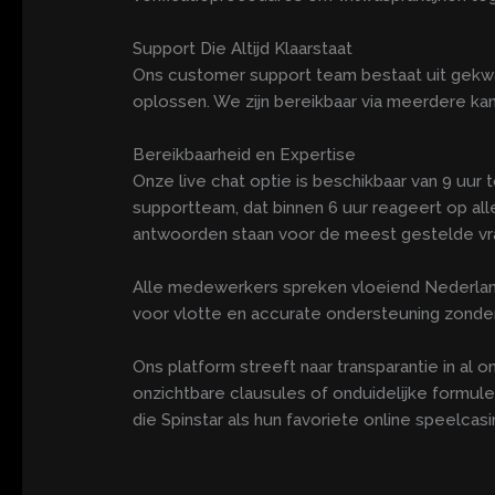
Support Die Altijd Klaarstaat
Ons customer support team bestaat uit gekwa
oplossen. We zijn bereikbaar via meerdere kan
Bereikbaarheid en Expertise
Onze live chat optie is beschikbaar van 9 uur
supportteam, dat binnen 6 uur reageert op a
antwoorden staan voor de meest gestelde vra
Alle medewerkers spreken vloeiend Nederlands
voor vlotte en accurate ondersteuning zonder
Ons platform streeft naar transparantie in al
onzichtbare clausules of onduidelijke formul
die Spinstar als hun favoriete online speelca