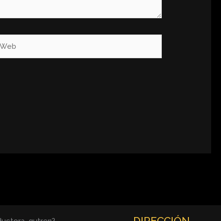
eb
DIRECCIÓN
uctora_gutren?