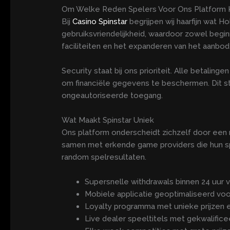
Om Welke Reden Spelers Voor Ons Platform 
Bij
Casino Spinstar
begrijpen wij haarfijn wat 
gebruiksvriendelijkheid, waardoor zowel begi
faciliteiten en het expanderen van het aanbod
Security staat bij ons prioriteit. Alle betali
om financiële gegevens te beschermen. Dit st
ongeautoriseerde toegang.
Wat Maakt Spinstar Uniek
Ons platform onderscheidt zichzelf door een 
samen met erkende game providers die hun spe
random spelresultaten.
Supersnelle withdrawals binnen 24 uur
Mobiele applicatie geoptimaliseerd voo
Loyalty programma met unieke prijzen 
Live dealer speeltitels met gekwalifice