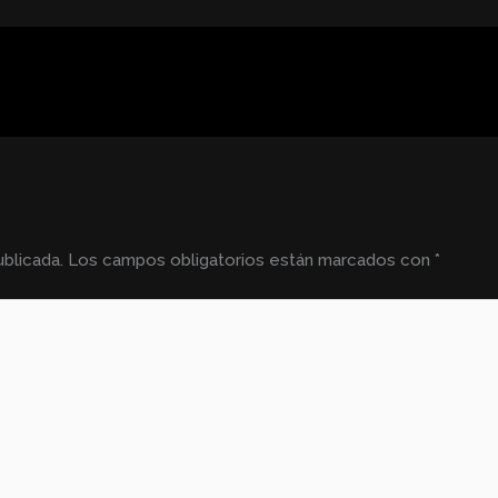
blicada.
Los campos obligatorios están marcados con
*