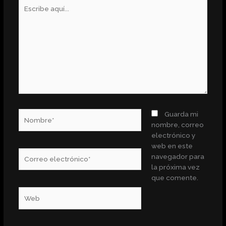
Escribe
aquí...
Nombre*
Guarda mi
nombre, correo
electrónico y
web en este
Correo
navegador para
electrónico*
la próxima vez
que comente.
Web