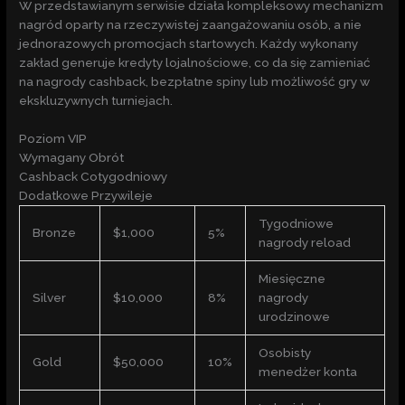
W przedstawianym serwisie działa kompleksowy mechanizm
nagród oparty na rzeczywistej zaangażowaniu osób, a nie
jednorazowych promocjach startowych. Każdy wykonany
zakład generuje kredyty lojalnościowe, co da się zamieniać
na nagrody cashback, bezpłatne spiny lub możliwość gry w
ekskluzywnych turniejach.
Poziom VIP
Wymagany Obrót
Cashback Cotygodniowy
Dodatkowe Przywileje
Tygodniowe
Bronze
$1,000
5%
nagrody reload
Miesięczne
Silver
$10,000
8%
nagrody
urodzinowe
Osobisty
Gold
$50,000
10%
menedżer konta