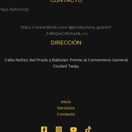
CONTACTO
+951 65811033
https://www.tiktok.com/@productora_gutren?
_t=8kI9wCWySaz&_r=1
DIRECCIÓN
Calle Nuñez del Prado y Ballivian. Frente al Cementerio General
Ciudad Tarija,
Inicio
Servicios
Contacto