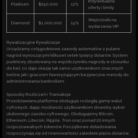
Indywidualne
Platinum
$250,000
12%
oferty i limity
Wejściówki na
Diamond
$1,000,000
15%
wydarzenia VIP
Rywalizacyjne Rywalizacje
Urządzamy cotygodniowe zawody automatów z pulami
nagród wynoszącymi kilkuset setek tysięcy dolarów. System
punktowy zbudowany na współczynniku nagrody w stosunku
do bet, co daje okazję tak samo użytkownikom znacznych
betów, jak i graczom faworyzującym bezpieczne metody do
administrowania bankrollem.
Sposoby Rozliczeń i Transakcje
Przedstawiana platforma obsługuje rozległą gamę walut
cyfrowych, dając możliwość użytkownikom dowolny wybór
ulubionego zasobu cyfrowego. Obsługujemy Bitcoin,
Ethereum, Litecoin, Ripple, Tron oraz ponad 20 innych
rozpoznawalnych tokenów. Początkowe doładowania
rozpoczynają się od równowartości zaledwie pięciu dolarów,