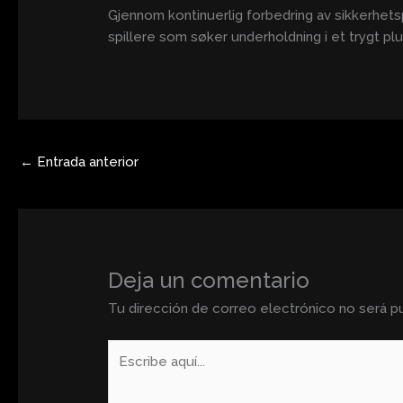
Gjennom kontinuerlig forbedring av sikkerhets
spillere som søker underholdning i et trygt plu
←
Entrada anterior
Deja un comentario
Tu dirección de correo electrónico no será pu
Escribe
aquí...