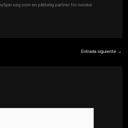
ySpin seg som en pålitelig partner for norske
Entrada siguiente
→