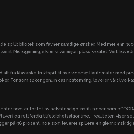
de spillbibliotek som favner samtlige ønsker. Med mer enn 3000
mt Microgaming, sikrer vi variasjon pluss kvalitet. Vårt hovedmål
 alt fra klassiske fruktspill til nye videospillautomater med pr
poker. For som søker genuin casinostemning, leverer vårt live ka
enter som er testet av selvstendige institusjoner som eCOGRA 
ayer) og rettferdig tilfeldighetsalgoritme. I realiteten viser s
igger på 96 prosent, noe som leverer spillere en gjennomsiktig 