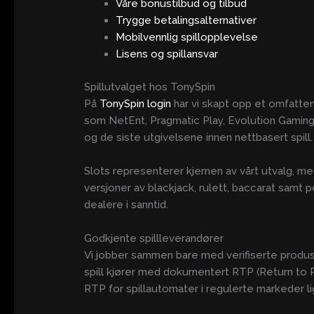
Våre bonustilbud og tilbud
Trygge betalingsalternativer
Mobilvennlig spillopplevelse
Lisens og spillansvar
Spillutvalget hos TonySpin
På
TonySpin login
har vi skapt opp et omfatten
som NetEnt, Pragmatic Play, Evolution Gaming sa
og de siste utgivelsene innen nettbasert spill.
Slots representerer kjernen av vårt utvalg, med
versjoner av blackjack, rulett, baccarat samt 
dealere i sanntid.
Godkjente spillleverandører
Vi jobber sammen bare med verifiserte produs
spill kjører med dokumentert RTP (Return to Pl
RTP for spillautomater i regulerte markeder l