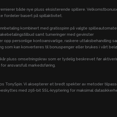
remierer både nye pluss eksisterende spillere. Velkomstbonusen 
ke fordeler basert på spillaktivitet.
nnbetaling kombinert med gratisspinn på valgte spilleautomate
akebetalingstilbud samt turneringer med gevinster
r opp personlige kontoansvarlige, raskere uttaksbehandling sa
ng som kan konverteres til bonuspenger eller brukes i vårt be
r pluss omsetningskrav som er tydelig beskrevet før aktivering.
r for ansvarsfull markedsføring.
lt hos TonySpin. Vi aksepterer et bredt spekter av metoder tilpas
 beskyttes med 256-bit SSL-kryptering for maksimal datasikkerhe