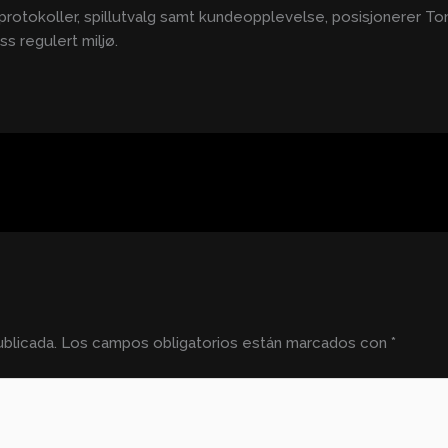
protokoller, spillutvalg samt kundeopplevelse, posisjonerer Ton
ss regulert miljø.
blicada.
Los campos obligatorios están marcados con
*