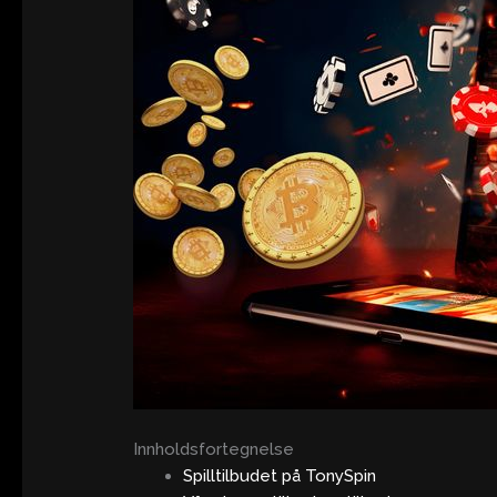
Innholdsfortegnelse
Spilltilbudet på TonySpin