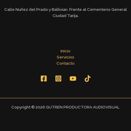
Calle Nuñez del Prado y Ballivian. Frente al Cementerio General
Ciudad Tarija,
Inicio
Servicios
Contacto
Copyright © 2026 GUTREN PRODUCTORA AUDIOVISUAL