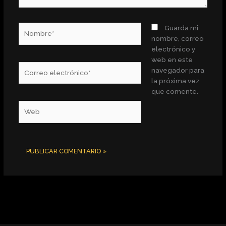
Nombre*
Guarda mi
nombre, correo
electrónico y
web en este
Correo
navegador para
electrónico*
la próxima vez
que comente.
Web