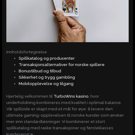
Innholdsfortegnelse
Spillkatalog og produsenter
Transaksjonsalternativer for norske spillere
Bonustilbud og tilbud
Sikkerhet og trygg gambling
Mobilopplevelse og tilgang
Hjertelig velkommen til
TurboWins kasino
, hvor
underholdning kombineres med kvalitet i optimal balanse.
Vår spillside er skapt med et mål for øye: å levere den
ultimate gaming-opplevelsen til norske kunder som ønsker
mer enn standardløsninger. Vi kombinerer et stort
spillkatalog med raske transaksjoner og førsteklasses
kundeservice.