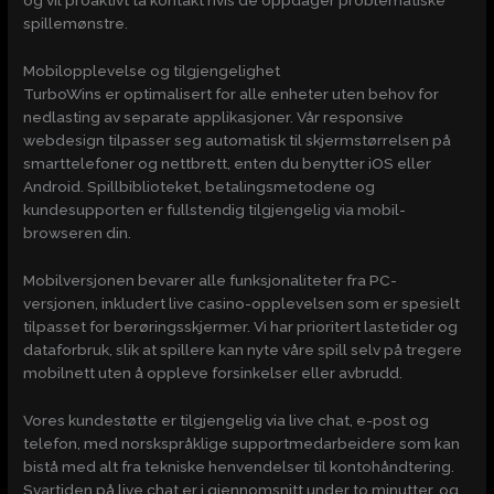
og vil proaktivt ta kontakt hvis de oppdager problematiske
spillemønstre.
Mobilopplevelse og tilgjengelighet
TurboWins er optimalisert for alle enheter uten behov for
nedlasting av separate applikasjoner. Vår responsive
webdesign tilpasser seg automatisk til skjermstørrelsen på
smarttelefoner og nettbrett, enten du benytter iOS eller
Android. Spillbiblioteket, betalingsmetodene og
kundesupporten er fullstendig tilgjengelig via mobil-
browseren din.
Mobilversjonen bevarer alle funksjonaliteter fra PC-
versjonen, inkludert live casino-opplevelsen som er spesielt
tilpasset for berøringsskjermer. Vi har prioritert lastetider og
dataforbruk, slik at spillere kan nyte våre spill selv på tregere
mobilnett uten å oppleve forsinkelser eller avbrudd.
Vores kundestøtte er tilgjengelig via live chat, e-post og
telefon, med norskspråklige supportmedarbeidere som kan
bistå med alt fra tekniske henvendelser til kontohåndtering.
Svartiden på live chat er i gjennomsnitt under to minutter, og