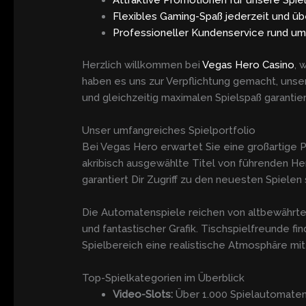
Attraktive Promotionen für unsere Spie
Flexibles Gaming-Spaß jederzeit und üb
Professioneller Kundenservice rund um
Herzlich willkommen bei
Vegas Hero Casino
, 
haben es uns zur Verpflichtung gemacht, unse
und gleichzeitig maximalen Spielspaß garantier
Unser umfangreiches Spielportfolio
Bei Vegas Hero erwartet Sie eine großartige 
akribisch ausgewählte Titel von führenden He
garantiert Dir Zugriff zu den neuesten Spielen
Die Automatenspiele reichen von altbewährten
und fantastischer Grafik. Tischspielfreunde f
Spielbereich eine realistische Atmosphäre mit 
Top-Spielkategorien im Überblick
Video-Slots:
Über 1.000 Spielautomaten 