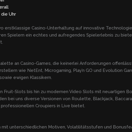
ler
erall
 die Uhr
wo erstklassige Casino-Unterhaltung auf innovative Technologie
ren Spielern ein echtes und aufregendes Spielerlebnis zu biet
t.
Palette an Casino-Games, die keinerlei Anforderungen offenläss
rstellern wie NetEnt, Microgaming, Play’n GO und Evolution Ga
 sowie ewigen Klassikern.
 Fruit-Slots bis hin zu modernen Video Slots mit neuartigen 
inden bei uns diverse Versionen von Roulette, Blackjack, Bacca
professionellen Croupiers in Live bietet.
mit unterschiedlichen Motiven, Volatilitätsstufen und Bonusf