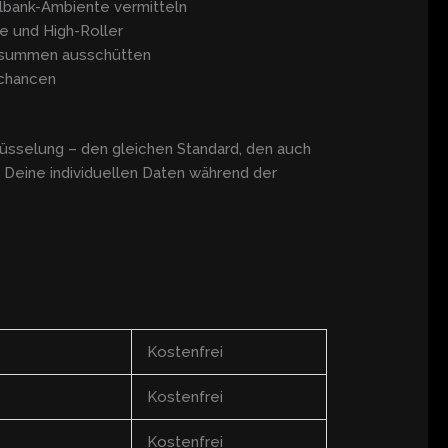
ielbank-Ambiente vermitteln
e und High-Roller
ensummen ausschütten
nchancen
lüsselung – den gleichen Standard, den auch
 Deine individuellen Daten während der
Kostenfrei
Kostenfrei
Kostenfrei