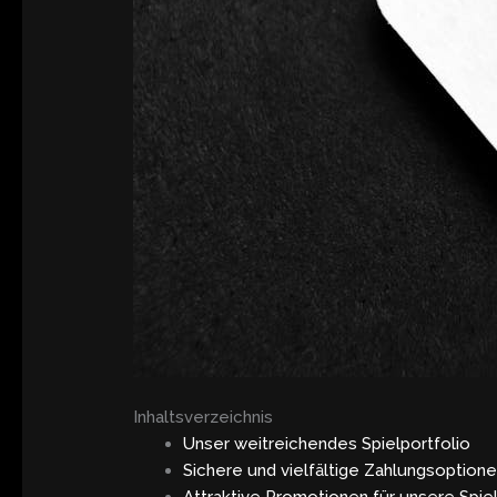
Inhaltsverzeichnis
Unser weitreichendes Spielportfolio
Sichere und vielfältige Zahlungsoption