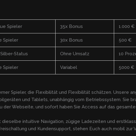
ue Spieler
35x Bonus
1.000 €
e Spieler
30x Bonus
500 €
Silber-Status
Ohne Umsatz
10 Proz
e Spieler
Variabel
5000 € 
r Spieler, die Flexibilität und Flexibilität schätzen. Unsere 
Mobilgeräten und Tablets, unabhängig vom Betriebssystem. Sie b
e zu der Webseite, und sofort haben Sie Access auf das gesamt
dieselbe intuitive Navigation, zügige Ladezeiten und erstklass
freischaltung und Kundensupport, stehen Euch auch mobil zur 