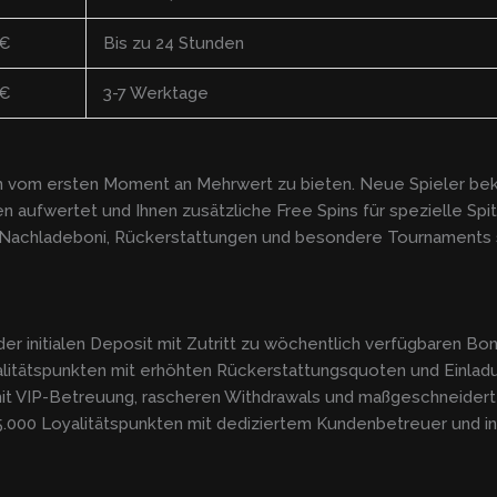
 €
Bis zu 24 Stunden
 €
3-7 Werktage
n vom ersten Moment an Mehrwert zu bieten. Neue Spieler b
n aufwertet und Ihnen zusätzliche Free Spins für spezielle Sp
de Nachladeboni, Rückerstattungen und besondere Tournaments
der initialen Deposit mit Zutritt zu wöchentlich verfügbaren B
litätspunkten mit erhöhten Rückerstattungsquoten und Einladu
it VIP-Betreuung, rascheren Withdrawals und maßgeschneide
5.000 Loyalitätspunkten mit dediziertem Kundenbetreuer und i