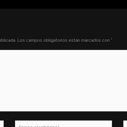
blicada.
Los campos obligatorios están marcados con
*
Correo
W