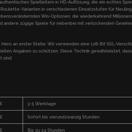
 authentischen Spielleitern in HD-Auflösung, die ein echtes Sp
ulette-Varianten in verschiedenen Einsatzstufen für Neuling
lebensverändernden Win-Optionen, die wiederkehrend Million
nd andere zügige Spiele für nebenbei mit verlockenden Gewin
s Hero an erster Stelle. Wir verwenden eine 128-Bit SSL-Versch
iellen Angaben zu schützen. Diese Technik gewährleistet, dass
 sind.
 €
3-5 Werktage
 €
Sofort bis vierundzwanzig Stunden
 €
Bis zu 24 Stunden