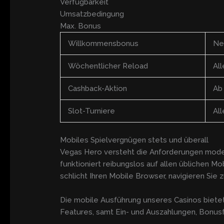
Verfügbarkeit
Umsatzbedingung
Max. Bonus
Willkommensbonus
Ne
Wöchentlicher Reload
All
Cashback-Aktion
Ab 
Slot-Turniere
All
Mobiles Spielvergnügen stets und überall
Vegas Hero versteht die Anforderungen moderne
funktioniert reibungslos auf allen üblichen 
schlicht Ihren Mobile Browser, navigieren Si
Die mobile Ausführung unseres Casinos bietet 
Features, samt Ein- und Auszahlungen, Bonus