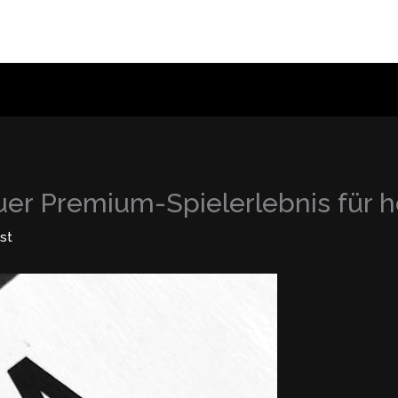
uer Premium-Spielerlebnis für 
st