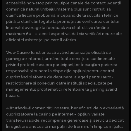
accesibilă non-stop prin multiple canale de contact. Agenții
comunică natural limbajul maternă plus sunt instruiți să
clarifica fiecare problemă, începând de la solicitări tehnice
până la clarificări legate la promoții sau verificarea contului.
Intervalul average la feedback via chat-ul live rămâne
maximum 60 – s, acest aspect validat via verificări neutre ale
eficienței asistenței pe care îl oferim.
Wow Casino funcționează având autorizație oficială de
gaming pe internet, urmând toate cerințele continentale
privind protecție asupra participanților. Încurajăm parierea
responsabil și punem la dispoziție opțiuni pentru control,
cuprinzând plafoane de depunere, alegeri pentru auto-
restricționare și conexiuni către instituții specializate pe
managementul problematicii referitoare la gaming având
hazard.
Alăturându-ți comunității noastre, beneficiezi de o experiență
cuprinzătoare la casino pe internet – opțiuni variate,
transferuri rapide, recompense generoase și serviciu dedicat.
Înregistrarea necesită mai puțin de trei min, în timp ce inițialul