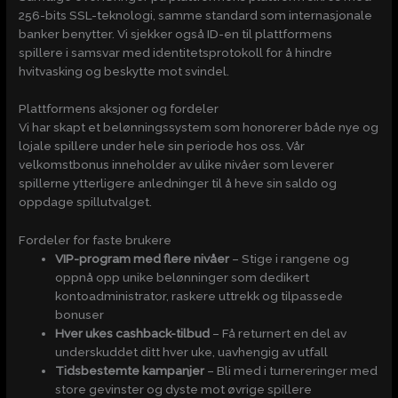
256-bits SSL-teknologi, samme standard som internasjonale
banker benytter. Vi sjekker også ID-en til plattformens
spillere i samsvar med identitetsprotokoll for å hindre
hvitvasking og beskytte mot svindel.
Plattformens aksjoner og fordeler
Vi har skapt et belønningssystem som honorerer både nye og
lojale spillere under hele sin periode hos oss. Vår
velkomstbonus inneholder av ulike nivåer som leverer
spillerne ytterligere anledninger til å heve sin saldo og
oppdage spillutvalget.
Fordeler for faste brukere
VIP-program med flere nivåer
– Stige i rangene og
oppnå opp unike belønninger som dedikert
kontoadministrator, raskere uttrekk og tilpassede
bonuser
Hver ukes cashback-tilbud
– Få returnert en del av
underskuddet ditt hver uke, uavhengig av utfall
Tidsbestemte kampanjer
– Bli med i turnereringer med
store gevinster og dyste mot øvrige spillere