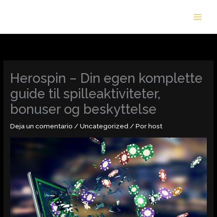
Ir
al
contenido
Herospin – Din egen komplette
guide til spilleaktiviteter,
bonuser og beskyttelse
Deja un comentario
/
Uncategorized
/ Por
host