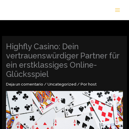
Ir
al
contenido
Highfly Casino: Dein
vertrauenswürdiger Partner für
ein erstklassiges Online-
Glücksspiel
Deja un comentario
/
Uncategorized
/ Por
host