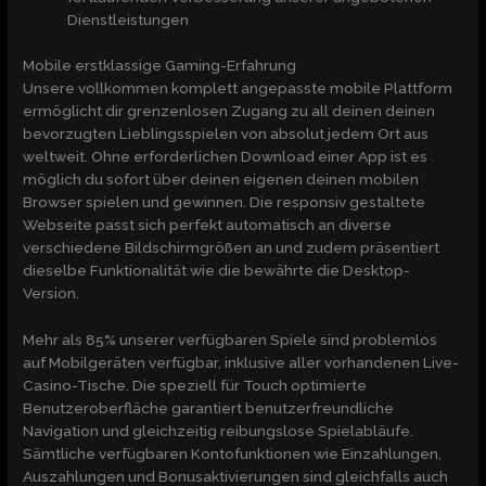
Dienstleistungen
Mobile erstklassige Gaming-Erfahrung
Unsere vollkommen komplett angepasste mobile Plattform
ermöglicht dir grenzenlosen Zugang zu all deinen deinen
bevorzugten Lieblingsspielen von absolut jedem Ort aus
weltweit. Ohne erforderlichen Download einer App ist es
möglich du sofort über deinen eigenen deinen mobilen
Browser spielen und gewinnen. Die responsiv gestaltete
Webseite passt sich perfekt automatisch an diverse
verschiedene Bildschirmgrößen an und zudem präsentiert
dieselbe Funktionalität wie die bewährte die Desktop-
Version.
Mehr als 85% unserer verfügbaren Spiele sind problemlos
auf Mobilgeräten verfügbar, inklusive aller vorhandenen Live-
Casino-Tische. Die speziell für Touch optimierte
Benutzeroberfläche garantiert benutzerfreundliche
Navigation und gleichzeitig reibungslose Spielabläufe.
Sämtliche verfügbaren Kontofunktionen wie Einzahlungen,
Auszahlungen und Bonusaktivierungen sind gleichfalls auch