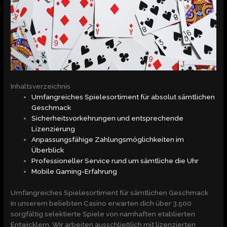
Inhaltsverzeichnis
Umfangreiches Spielesortiment für absolut sämtlichen
Geschmack
Sicherheitsvorkehrungen und entsprechende
Lizenzierung
Anpassungsfähige Zahlungsmöglichkeiten im
Überblick
Professioneller Service rund um sämtliche die Uhr
Mobile Gaming-Erfahrung
Umfangreiches Spielesortiment für sämtlichen Geschmack
In unserem beliebten Casino erwarten dich über 3.500
sorgfältig selektierte Spiele von namhaften etablierten
Entwicklern. Wir arbeiten ausschließlich mit lizenzierten