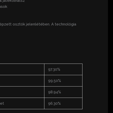
l játékolhatsz
pusok
épzett osztók jelenlétében. A technológia
97.30%
99.50%
98.94%
let
96.30%