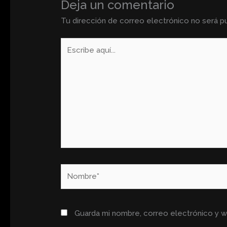
Deja un comentario
Tu dirección de correo electrónico no será pu
Escribe
aquí...
Nombre*
Guarda mi nombre, correo electrónico y 