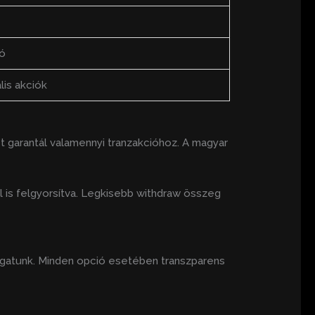
tó
lis akciók
t garantál valamennyi tranzakcióhoz. A magyar
l is felgyorsítva. Legkisebb withdraw összeg
mogatunk. Minden opció esetében transzparens