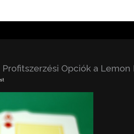
s Profitszerzési Opciók a Lemon
st