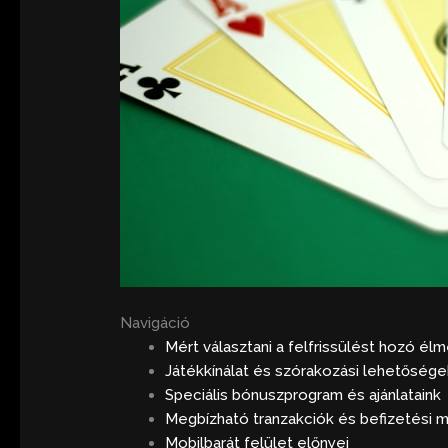
Navigáció
Mért választani a felfrissülést hozó él
Játékkínálat és szórakozási lehetősége
Speciális bónuszprogram és ajánlataink
Megbízható tranzakciók és befizetési 
Mobilbarát felület előnyei