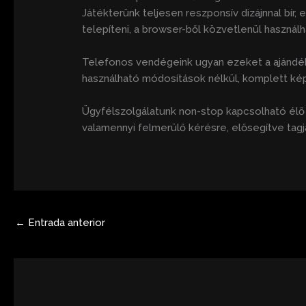
Játékterünk teljesen reszponsív dizájnnal bír
telepíteni, a browser-ből közvetlenül használ
Telefonos vendégeink ugyan ezeket a ajándé
használható módosítások nélkül, komplett ké
Ügyfélszolgálatunk non-stop kapcsolható élő é
valamennyi felmerülő kérésre, elősegítve tagj
←
Entrada anterior