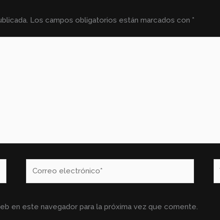
blicada.
Los campos obligatorios están marcados con
*
Correo
W
electrónico*
web en este navegador para la próxima vez que comente.