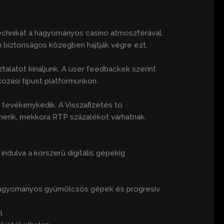
technikát a hagyományos casino atmoszférával.
en biztonságos közegben hajtják végre ezt.
alatot kínáljunk. A user feedbackek szerint
akozási típust platformunkon.
tevékenykedik. A Visszafizetés to
merik, mekkora RTP százalékot várhatnak.
indulva a korszerű digitális gépekig
 hagyományos gyümölcsös gépek és progresív
l