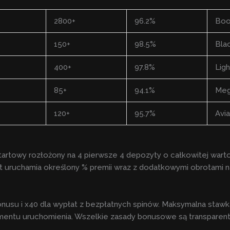
2800+
96.2%
Boo
150+
98.5%
Bla
400+
97.8%
Lig
85+
94.1%
Meg
120+
95.7%
Avia
artowy rozłożony na 4 pierwsze 4 depozyty o całkowitej war
 uruchamia określony % premii wraz z dodatkowymi obrotami na
nusu i x40 dla wypłat z bezpłatnych spinów. Maksymalna staw
omentu uruchomienia. Wszelkie zasady bonusowe są transparen