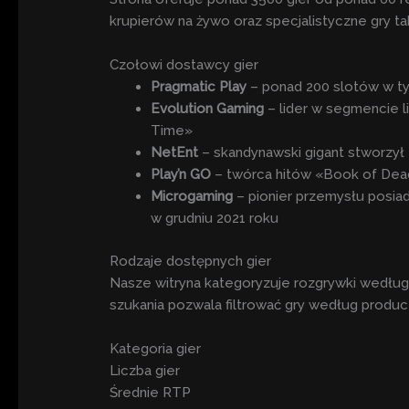
krupierów na żywo oraz specjalistyczne gry tak
Czołowi dostawcy gier
Pragmatic Play
– ponad 200 slotów w t
Evolution Gaming
– lider w segmencie l
Time»
NetEnt
– skandynawski gigant stworzył 
Play’n GO
– twórca hitów «Book of Dead
Microgaming
– pionier przemysłu posi
w grudniu 2021 roku
Rodzaje dostępnych gier
Nasze witryna kategoryzuje rozgrywki według 
szukania pozwala filtrować gry według produce
Kategoria gier
Liczba gier
Średnie RTP