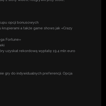
kupu opcji bonusowych
u krupierami a także game shows jak «Crazy
Mega Fortune»
wki
ry uzyskał rekordową wypłatę 19,4 mln euro
e gry do indywidualnych preferencji. Opcja