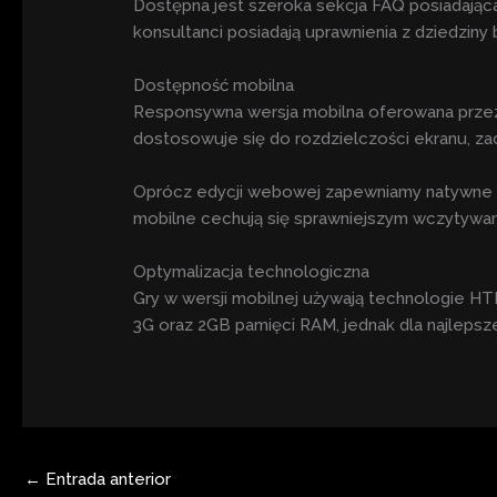
Dostępna jest szeroka sekcja FAQ posiadając
konsultanci posiadają uprawnienia z dziedziny
Dostępność mobilna
Responsywna wersja mobilna oferowana przez p
dostosowuje się do rozdzielczości ekranu, z
Oprócz edycji webowej zapewniamy natywne app
mobilne cechują się sprawniejszym wczytywan
Optymalizacja technologiczna
Gry w wersji mobilnej używają technologie H
3G oraz 2GB pamięci RAM, jednak dla najleps
←
Entrada anterior