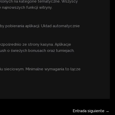
ielonych na kategorie tematyczne. Wszyscy
 najnowszych funkcji witryny.
 pobierania aplikacji. Układ automatycznie
zpośrednio ze strony kasyna. Aplikacje
sh o świeżych bonusach oraz turniejach.
niu sieciowym. Minimalne wymagania to łącze
Entrada siguiente
→