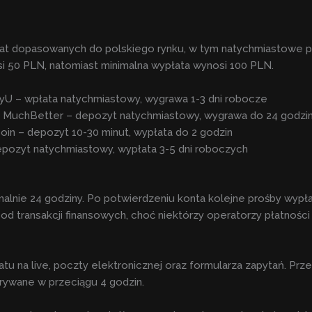
t dopasowanych do polskiego rynku, w tym natychmiastowe p
i 50 PLN, natomiast minimalna wypłata wynosi 100 PLN.
ayU – wpłata natychmiastowy, wygrawa 1-3 dni robocze
er, MuchBetter – depozyt natychmiastowy, wygrawa do 24 godzi
coin – depozyt 10-30 minut, wypłata do 2 godzin
epozyt natychmiastowy, wypłata 3-5 dni roboczych
alnie 24 godziny. Po potwierdzeniu konta kolejne prośby wypł
i od transakcji finansowych, choć niektórzy operatorzy płatnośc
atu na live, poczty elektronicznej oraz formularza zapytań. Prz
rywane w przeciągu 4 godzin.