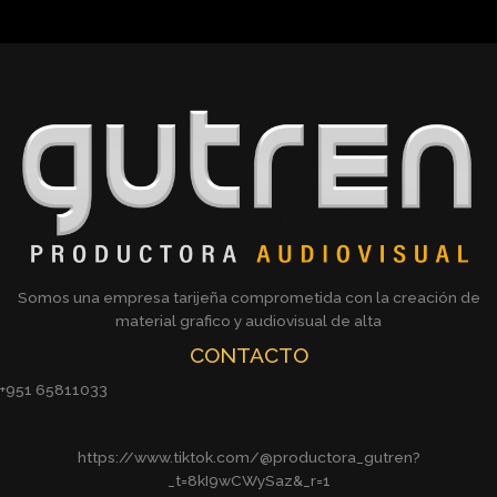
Somos una empresa tarijeña comprometida con la creación de
material grafico y audiovisual de alta
CONTACTO
+951 65811033
https://www.tiktok.com/@productora_gutren?
_t=8kI9wCWySaz&_r=1