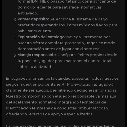
formal (DNI, NIE o pasaporte) junto con justificante de
domicilio reciente para satisfacer normativas
antilavado.
Primer depósito:
Selecciona tu sistema de pago
preferido respetando los límites mínimos fijados para
habilitar tu cuenta.
Exploración del catálogo:
Navega libremente por
nuestra oferta completa, probando juegos en modo
demostración antes de jugar con dinero real.
Manejo responsable:
Configura límites propios desde
tu panel de jugador para mantener el control total
sobre tu actividad.
En Jugabet priorizamos la claridad absoluta. Todos nuestros
juegos muestran porcentajes RTP (devolución al jugador)
claramente señalados, permitiendo decisiones informadas.
Nuestro compromiso con el juego responsable va más allá
del acatamiento normativo, integrando tecnología de
identificación temprana de conductas problemáticos y
ofreciendo recursos de apoyo especializados.
La vivencia de cliente se mejora continuamente mediante