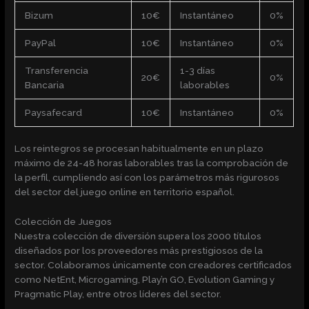
Bizum
10€
Instantáneo
0%
PayPal
10€
Instantáneo
0%
Transferencia
1-3 días
20€
0%
Bancaria
laborables
Paysafecard
10€
Instantáneo
0%
Los reintegros se procesan habitualmente en un plazo
máximo de 24-48 horas laborables tras la comprobación de
la perfil, cumpliendo así con los parámetros más rigurosos
del sector del juego online en territorio español.
Colección de Juegos
Nuestra colección de diversión supera los 2000 títulos
diseñados por los proveedores más prestigiosos de la
sector. Colaboramos únicamente con creadores certificados
como NetEnt, Microgaming, Play’n GO, Evolution Gaming y
Pragmatic Play, entre otros líderes del sector.