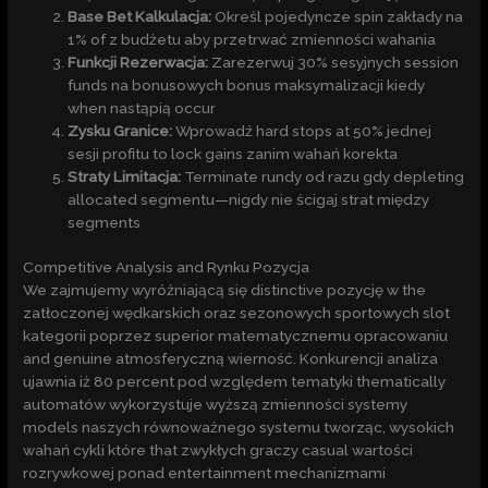
Base Bet Kalkulacja:
Określ pojedyncze spin zakłady na
1% of z budżetu aby przetrwać zmienności wahania
Funkcji Rezerwacja:
Zarezerwuj 30% sesyjnych session
funds na bonusowych bonus maksymalizacji kiedy
when nastąpią occur
Zysku Granice:
Wprowadź hard stops at 50% jednej
sesji profitu to lock gains zanim wahań korekta
Straty Limitacja:
Terminate rundy od razu gdy depleting
allocated segmentu—nigdy nie ścigaj strat między
segments
Competitive Analysis and Rynku Pozycja
We zajmujemy wyróżniającą się distinctive pozycję w the
zatłoczonej wędkarskich oraz sezonowych sportowych slot
kategorii poprzez superior matematycznemu opracowaniu
and genuine atmosferyczną wierność. Konkurencji analiza
ujawnia iż 80 percent pod względem tematyki thematically
automatów wykorzystuje wyższą zmienności systemy
models naszych równoważnego systemu tworząc, wysokich
wahań cykli które that zwykłych graczy casual wartości
rozrywkowej ponad entertainment mechanizmami