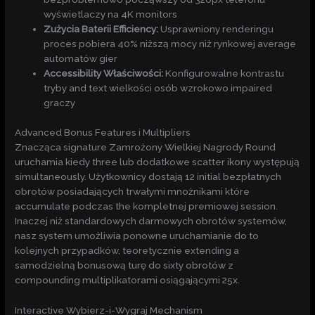
wyświetlaczy na 4K monitors
Zużycia Baterii Efficiency:
Usprawniony renderingu
proces pobiera 40% niższą mocy niż rynkowej average
automatów gier
Accessibility Właściwości:
Konfigurowalne kontrastu
tryby and text wielkości osób wzrokowo impaired
graczy
Advanced Bonus Features i Multipliers
Znacząca signature Zamrożony Wielkiej Nagrody Round
uruchamia kiedy three lub dodatkowe scatter ikony występują
simultaneously. Użytkownicy dostają 12 initial bezpłatnych
obrotów posiadających trwałymi mnożnikami które
accumulate podczas the kompletnej premiowej session.
Inaczej niż standardowych darmowych obrotów systemów,
nasz system umożliwia ponowne uruchamianie do to
kolejnych przypadków, teoretycznie extending a
samodzielną bonusową turę do sixty obrotów z
compounding multiplikatorami osiągającymi 25x.
Interactive Wybierz-i-Wygraj Mechanism