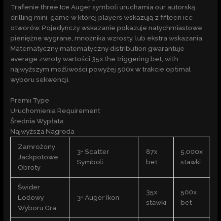
Trafienie three Ice Auger symboli uruchamia our autorską
drilling mini-game w której players wskazują z fifteen ice
otworów. Pojedynczy wskazanie pokazuje natychmiastowe
pieniężne wygrane, mnożnika wzrosty, lub ekstra wskazania.
Matematyczny matematyczny distribution gwarantuje
average zwroty wartości 35x the triggering bet, with
najwyższym możliwości powyżej 500x w trakcie optimal
wyboru sekwencji.
Premii Type
Uruchomienia Requirement
Średnia Wypłata
Najwyższa Nagroda
Zamrożony
3+ Scatter
87x
5,000x
Jackpotowe
Symboli
bet
stawki
Obroty
Świder
35x
500x
Lodowy
3+ Auger Ikon
stawki
bet
Wyboru Gra