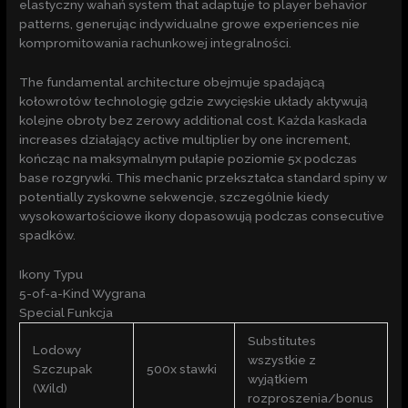
elastyczny wahań system that adaptuje to player behavior
patterns, generując indywidualne growe experiences nie
kompromitowania rachunkowej integralności.
The fundamental architecture obejmuje spadającą
kołowrotów technologię gdzie zwycięskie układy aktywują
kolejne obroty bez zerowy additional cost. Każda kaskada
increases działający active multiplier by one increment,
kończąc na maksymalnym pułapie poziomie 5x podczas
base rozgrywki. This mechanic przekształca standard spiny w
potentially zyskowne sekwencje, szczególnie kiedy
wysokowartościowe ikony dopasowują podczas consecutive
spadków.
Ikony Typu
5-of-a-Kind Wygrana
Special Funkcja
Substitutes
Lodowy
wszystkie z
Szczupak
500x stawki
wyjątkiem
(Wild)
rozproszenia/bonus