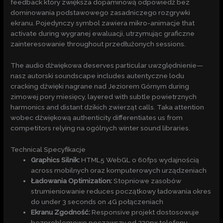
feedback który zwiększa dopaminową odpowiedź bez
dominowania podstawowego zasadniczego rozgrywki
ekranu. Pojedynczy symbol zawiera mikro-animacje that
activate during wygranej ewaluacji, utrzymując graficzne
zainteresowanie throughout przedłużonych sessions.
The audio dźwiękowa deserves particular uwzględnienie—
nasz autorski soundscape includes autentyczne lodu
cracking dźwięki nagrane nad Jeziorem Górnym during
zimowej pory miesięcy, layered with subtle powietrznych
harmonics and distant dzikich zwierząt calls. Taka attention
wobec dźwiękową authenticity differentiates us from
competitors relying na ogólnych winter sound libraries.
Technical Specyfikacje
Graphics Silnik:
HTML5 WebGL o 60fps wydajnością
across mobilnych oraz komputerowych urządzeniach
Ładowania Optimization:
Stopniowe zasobów
strumieniowanie reduces początkowy ładowania okres
do under 3 seconds on 4G połączeniach
Ekranu Zgodność:
Responsive projekt dostosowuje
bezproblemowo począwszy od 320px telefonu