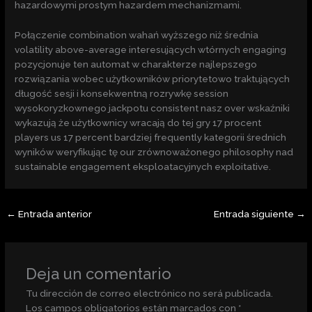
hazardowymi prostym hazardem mechanizmami.
Połączenie combination wahań wyższego niż średnia
volatility above-average interesujących wtórnych engaging
pozycjonuje ten automat w charakterze najlepszego
rozwiązania wobec użytkowników priorytetowo traktujących
długość sesji i konsekwentną rozrywkę session
wysokoryzkownego jackpotu consistent nasz over wskaźniki
wykazują że użytkownicy wracają do tej gry 17 procent
players us 17 percent bardziej frequently kategorii średnich
wyników weryfikując tę our zrównoważonego philosophy nad
sustainable engagement eksploatacyjnych exploitative.
←
Entrada anterior
Entrada siguiente
→
Deja un comentario
Tu dirección de correo electrónico no será publicada.
Los campos obligatorios están marcados con
*