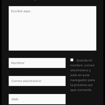
Escribe
aquí...
Nombre*
Guarda mi
nombre, correo
electrónico y
web en este
Correo
navegador para
electrónico*
la próxima vez
que comente.
Web