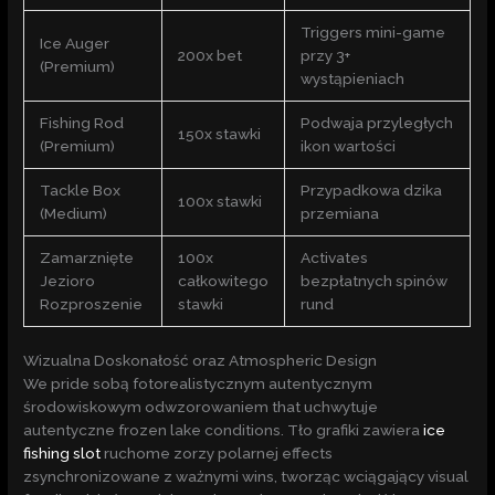
Triggers mini-game
Ice Auger
200x bet
przy 3+
(Premium)
wystąpieniach
Fishing Rod
Podwaja przyległych
150x stawki
(Premium)
ikon wartości
Tackle Box
Przypadkowa dzika
100x stawki
(Medium)
przemiana
Zamarznięte
100x
Activates
Jezioro
całkowitego
bezpłatnych spinów
Rozproszenie
stawki
rund
Wizualna Doskonałość oraz Atmospheric Design
We pride sobą fotorealistycznym autentycznym
środowiskowym odwzorowaniem that uchwytuje
autentyczne frozen lake conditions. Tło grafiki zawiera
ice
fishing slot
ruchome zorzy polarnej effects
zsynchronizowane z ważnymi wins, tworząc wciągający visual