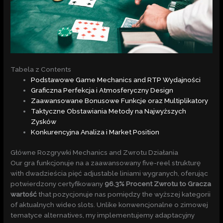
Tabela z Contents
Podstawowe Game Mechanics and RTP Wydajności
Graficzna Perfekcja i Atmosferyczny Design
Zaawansowane Bonusowe Funkcje oraz Multiplikatory
Taktyczne Obstawiania Metody na Najwyższych
Zysków
Konkurencyjna Analiza i Market Position
Główne Rozgrywki Mechanics and Zwrotu Działania
Our gra funkcjonuje na a zaawansowany five-reel strukturę
with dwadzieścia pięć adjustable liniami wygranych, oferując
potwierdzony certyfikowany
96.3% Procent Zwrotu to Gracza
wartość
that pozycjonuje nas pomiędzy the wyższej kategorii
of aktualnych wideo slots. Unlike konwencjonalne o zimowej
tematyce alternatives, my implementujemy adaptacyjny