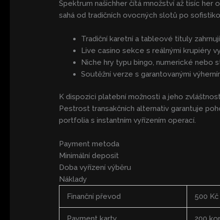
Spektrum našichher čítá množství až tisíc her 
sahá od tradičních ovocných slotů po sofisti
Tradiční karetní a tableové tituly zahrnu
Live casino sekce s reálnými krupiéry vy
Niche hry typu bingo, numerické nebo 
Soutěžní verze s garantovanými výhern
K dispozici platební možnosti a jeho zvláštnost
Pestrost transakčních alternativ garantuje poho
portfolia s instantním vyřízením operací.
Payment metoda
Minimální deposit
Doba vyřízení výběru
Náklady
Finanční převod
500 Kč
Payment karty
200 ko