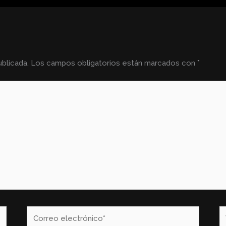
blicada.
Los campos obligatorios están marcados con
*
Correo
W
electrónico*