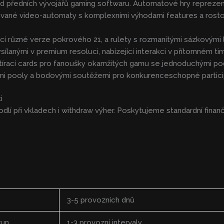
od předních vývojářů gaming softwaru. Automatové hry reprezentu
kované video-automaty s komplexními výhodami features a rosto
jící různé verze pokrového 21, a rulety s rozmanitými sázkovými 
sílanými v premium resoluci, nabízející interakci v přítomném ti
stírací cards pro fanoušky okamžitých gamu se jednoduchými p
ími pooly a bodovými soutěžemi pro konkurenceschopné partic
i
dlí při vkladech i withdraw výher. Poskytujeme standardní finanč
3-5 provozních dnů
run
1-3 provozní intervaly