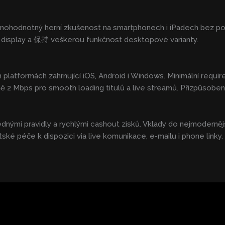
plnohodnotný herní zkušenost na smartphonech i iPadech bez po
 display a 保持 veškerou funkčnost desktopové varianty.
platformách zahrnující iOS, Android i Windows. Minimální requi
 2 Mbps pro smooth loading titulů a live streamů. Přizpůsobení 
dnými pravidly a rychlými cashout zisků. Vklady do nejmodernější
ké péče k dispozici via live komunikace, e-mailu i phone linky.