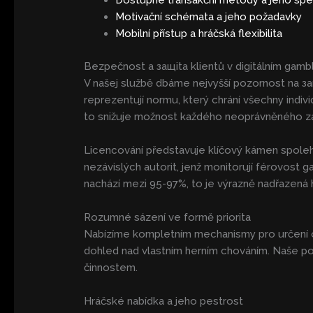
Dostupné transakční metody a jeho spec
Motivační schémata a jeho požadavky
Mobilní přístup a hráčská flexibilita
Bezpečnost a защita klientů v digitálním gam
V našej službě dbáme nejvyšší pozornost na за
reprezentují normu, který chrání všechny indi
to snižuje možnost každého neoprávněného z
Licencování představuje klíčový kámen spole
nezávislých autorit, jenž monitorují férovost 
nachází mezi 95-97%, to je výrazně nadřazená
Rozumné sázení ve formě priorita
Nabízíme kompletním mechanismy pro určení ome
dohled nad vlastním herním chováním. Naše po
činnostem.
Hráčské nabídka a jeho pestrost