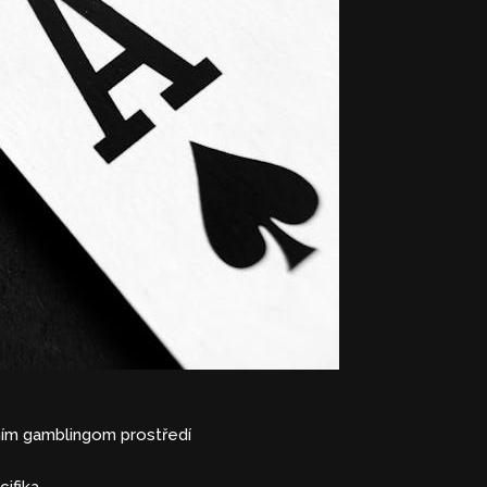
lním gamblingom prostředí