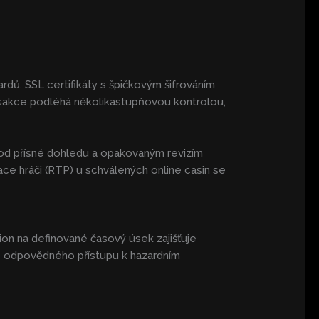
rdů. SSL certifikáty s špičkovým šifrováním
ransakce podléhá několikastupňovou kontrolou,
od přísné dohledu a opakovaným revizím
dace hráči (RTP) u schválených online casin se
ion na definované časový úsek zajišťuje
se odpovědného přístupu k hazardním