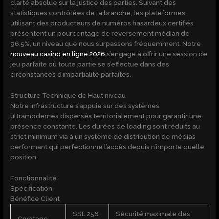
clarté absolue sur la justice des parties. Suivant des
statistiques contrôlées de la branche, les plateformes
utilisant des producteurs de numéros hasardeux certifiés
présentent un pourcentage de reversement médian de
96,5%, un niveau que nous surpassons fréquemment. Notre
nouveau casino en ligne 2026
s’engage à offrir une session de
jeu parfaite où toute partie se s’effectue dans des
circonstances d’impartialité parfaites.
Structure Technique de Haut niveau
Notre infrastructure s’appuie sur des systèmes
ultramodernes dispersés territorialement pour garantir une
présence constante. Les durées de loading sont réduits au
strict minimum via à un système de distribution de médias
performant qui perfectionne l’accès depuis n’importe quelle
position.
Fonctionnalité
Spécification
Bénéfice Client
SSL 256
Sécurité maximale des
Cryptage