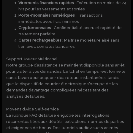
Virements financiers rapides
: Exécution en moins de 24
hrs pour les versements et sorties
Porte-monnaies numériques
: Transactions
immédiates avec frais minimes
Cryptomonnaies
: Confidentialité accru et rapidité de
traitement parfaite
Cartes rechargeables
: Maîtrise monétaire aisé sans
lien avec comptes bancaires
Support Joueur Multicanal
Notre groupe d’assistance se maintient disponible sans arrêt
pour traiter à vos demandes. Le tchat en temps réel forme le
canal favori pour acquérir des retours instantanées, tandis
que le dispositif de courrier électronique s’occupe de les
demandes davantage compliquées nécessitant des
analyses détaillées.
Moyens d’Aide Self-service
La rubrique FAQ détaillée englobe les interrogations
récurrentes liées aux dépôts, extractions, normes de parties
et exigences de bonus. Des tutoriels audiovisuels animés