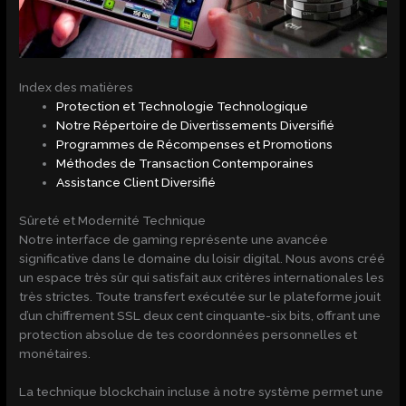
Index des matières
Protection et Technologie Technologique
Notre Répertoire de Divertissements Diversifié
Programmes de Récompenses et Promotions
Méthodes de Transaction Contemporaines
Assistance Client Diversifié
Sûreté et Modernité Technique
Notre interface de gaming représente une avancée
significative dans le domaine du loisir digital. Nous avons créé
un espace très sûr qui satisfait aux critères internationales les
très strictes. Toute transfert exécutée sur le plateforme jouit
d’un chiffrement SSL deux cent cinquante-six bits, offrant une
protection absolue de tes coordonnées personnelles et
monétaires.
La technique blockchain incluse à notre système permet une