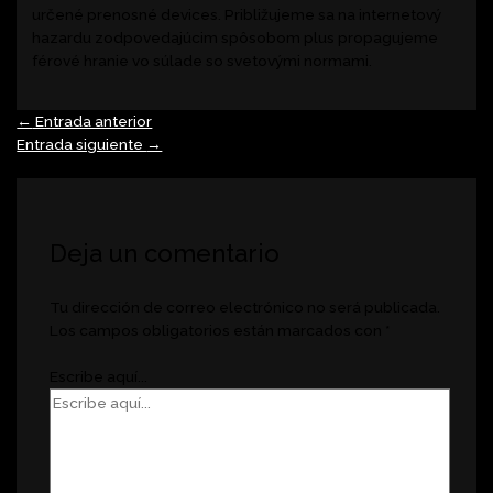
určené prenosné devices. Približujeme sa na internetový
hazardu zodpovedajúcim spôsobom plus propagujeme
férové hranie vo súlade so svetovými normami.
←
Entrada anterior
Entrada siguiente
→
Deja un comentario
Tu dirección de correo electrónico no será publicada.
Los campos obligatorios están marcados con
*
Escribe aquí...