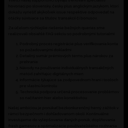
hovoriaci po slovensky, česky plus anglickým jazykom, ktorí
dokážu vyriešiť akýkoľvek issue respektíve odpovedať na
otázky súvisiace sa titulov, transakcií či bonusov.
Za účelom rýchlejšie riešenie bežných queries sme
realizovali obsiahlé FAQ sekciu so podrobnými tutorialmi:
Podrobný proces registrácie plus verifikovania konta
so požadovanými dokladmi
Detailný sumár prémiových terms plus nárokov za
prehranie
Návody na používanie individuálnych transakčných
metód zahŕňajúc digitálnych mien
Informácie týkajúce sa zodpovednom hraní i tooloch
pre vlastnú kontrolu
Technická podpora určená procesovanie problémov
so načítaním hier alebo konektivitou
Našej ambíciou je ponúkať bezkonkurenčný herný zážitok v
rámci bezpečnom i dohľadovanom okolí. Kontinuálne
investujeme do vylepšovania daných ponúk, doplňovania
fresh gamesov a optimalizácie používateľského rozhrania