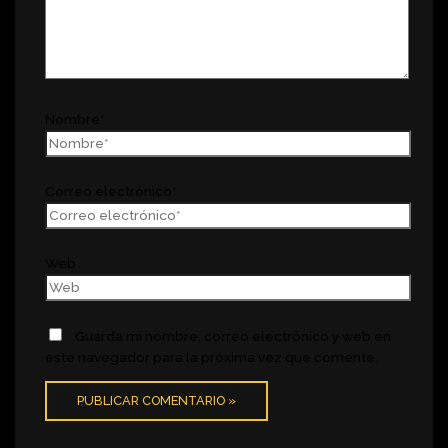
Nombre*
Correo electrónico*
Web
Guarda mi nombre, correo electrónico y web en
este navegador para la próxima vez que comente.