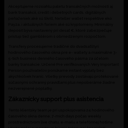
Akceptujeme rozsiahlu paletu transakčných možností aj
bank transakcií, credit i debetných cards, digitálnych
peňaženiek aké sú Skrill, Neteller wallet respektíve eko
Payza, i aktuálnych foriem aké sú kryptomeny. Minimálny
deposit býva nastavený pri desať €, ktoré zabezpečuje
prístup tiež gamblérom s obmedzeným rozpočtom.
Transfery procesujeme tradičné do dvadsaťštyri
hodinového časového okna pre e- wallety a maximálne 3-
5-tich business denného časového pásma za účelom
banky transakcie. Určené Pre verifikovaných Very Important
Person používateľov ponúkame instant výplaty bez
akýchkoľvek hraníc. Všetky prevody zostávajú protekované
súčasnými ochranný pravidlami plus nepoberáme žiadne
nezverejnené poplatky.
Zákaznícky support plus asistencia
Tento klientsky team je pri uspokojovania 24 hodinového
časového okna denne, 7-mich days počas weekly
prostredníctvom live chatu, e-mailu a telefónnej hotline.
Všetci našej supportovci bývajú trénovaní špecialisti