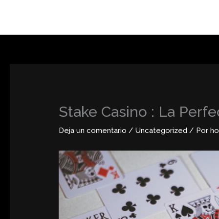
Ir
al
contenido
Stake Casino : La Perf
Deja un comentario
/
Uncategorized
/ Por
ho