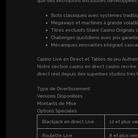
que des innovations exclusives développées 
Slots classiques avec systèmes traditio
Megaways et machines à grande volatil
Titres exclusifs Stake Casino Originals
Challenges quotidiens avec prix garanti
Mécaniques innovantes intégrant cascade
Casino Live en Direct et Tables de jeu Authe
Notre section casino en direct casino recrée
direct réel depuis des superbes studios très h
Type de Divertissement
Versions Disponibles
Montants de Mise
Options Spéciales
Blackjack en direct Live
12 et plus va
Roulette Live
8 et plus ver