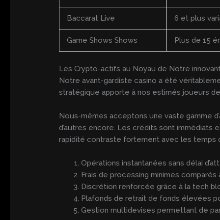
Baccarat Live
6 et plus var
Game Shows Shows
Plus de 15 é
Les Crypto-actifs au Noyau de Notre innovan
Notre avant-gardiste casino a été véritablem
stratégique apporte à nos estimés joueurs de
Nous-mêmes acceptons une vaste gamme d’act
d’autres encore. Les crédits sont immédiats 
rapidité contraste fortement avec les temps d’
Opérations instantanées sans délai d’att
Frais de processing minimes comparés
Discrétion renforcée grâce à la tech bl
Plafonds de retrait de fonds élevées po
Gestion multidevises permettant de par